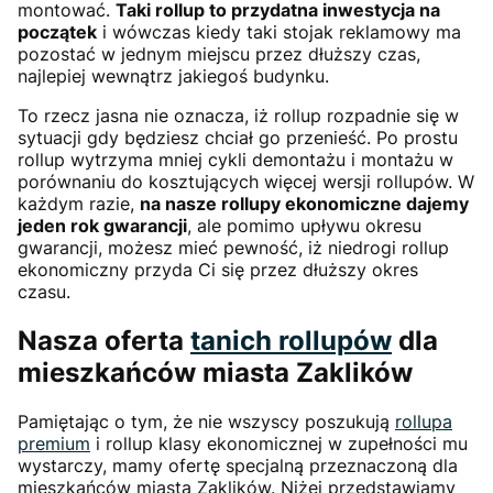
montować.
Taki rollup to przydatna inwestycja na
początek
i wówczas kiedy taki stojak reklamowy ma
pozostać w jednym miejscu przez dłuższy czas,
najlepiej wewnątrz jakiegoś budynku.
To rzecz jasna nie oznacza, iż rollup rozpadnie się w
sytuacji gdy będziesz chciał go przenieść. Po prostu
rollup wytrzyma mniej cykli demontażu i montażu w
porównaniu do kosztujących więcej wersji rollupów. W
każdym razie,
na nasze rollupy ekonomiczne dajemy
jeden rok gwarancji
, ale pomimo upływu okresu
gwarancji, możesz mieć pewność, iż niedrogi rollup
ekonomiczny przyda Ci się przez dłuższy okres
czasu.
Nasza oferta
tanich rollupów
dla
mieszkańców miasta Zaklików
Pamiętając o tym, że nie wszyscy poszukują
rollupa
premium
i rollup klasy ekonomicznej w zupełności mu
wystarczy, mamy ofertę specjalną przeznaczoną dla
mieszkańców miasta Zaklików. Niżej przedstawiamy