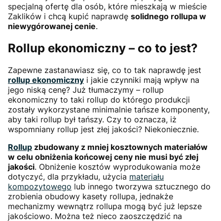
specjalną ofertę dla osób, które mieszkają w mieście
Zaklików i chcą kupić naprawdę
solidnego rollupa w
niewygórowanej cenie
.
Rollup ekonomiczny – co to jest?
Zapewne zastanawiasz się, co to tak naprawdę jest
rollup ekonomiczny
i jakie czynniki mają wpływ na
jego niską cenę? Już tłumaczymy – rollup
ekonomiczny to taki rollup do którego produkcji
zostały wykorzystane minimalnie tańsze komponenty,
aby taki rollup był tańszy. Czy to oznacza, iż
wspomniany rollup jest złej jakości? Niekoniecznie.
Rollup
zbudowany z mniej kosztownych materiałów
w celu obniżenia końcowej ceny nie musi być złej
jakości
. Obniżenie kosztów wyprodukowania może
dotyczyć, dla przykładu, użycia
materiału
kompozytowego
lub innego tworzywa sztucznego do
zrobienia obudowy kasety rollupa, jednakże
mechanizmy wewnątrz rollupa mogą być już lepsze
jakościowo. Można też nieco zaoszczędzić na