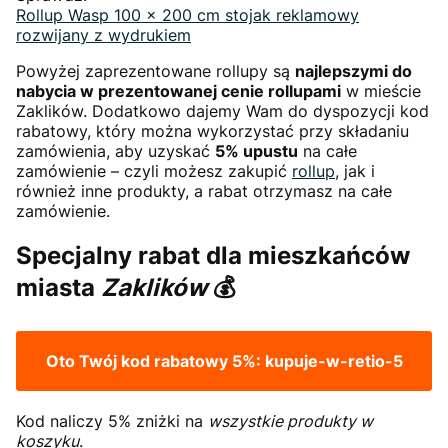
Rollup Wasp 100 x 200 cm stojak reklamowy
rozwijany z wydrukiem
Powyżej zaprezentowane rollupy są
najlepszymi do
nabycia w prezentowanej cenie rollupami
w mieście
Zaklików. Dodatkowo dajemy Wam do dyspozycji kod
rabatowy, który można wykorzystać przy składaniu
zamówienia, aby uzyskać
5% upustu
na całe
zamówienie – czyli możesz zakupić
rollup
, jak i
również inne produkty, a rabat otrzymasz na całe
zamówienie.
Specjalny rabat dla mieszkańców
miasta
Zaklików
💰
Oto Twój kod rabatowy 5%:
kupuje-w-retio-5
Kod naliczy 5% zniżki na
wszystkie produkty w
koszyku
.