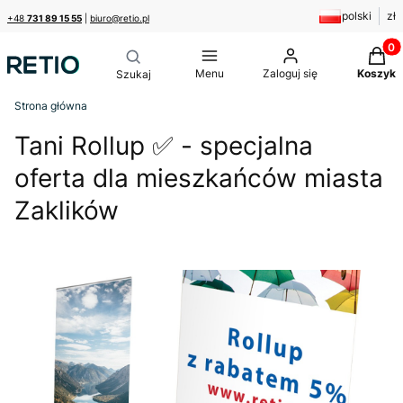
polski
zł
+48
731 89 15 55
|
biuro@retio.pl
Produk
Menu
Zaloguj się
Koszyk
Strona główna
Tani Rollup ✅ - specjalna
oferta dla mieszkańców miasta
Zaklików