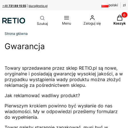
polski
zł
+48
731 89 15 55
|
biuro@retio.pl
Produk
Menu
Zaloguj się
Koszyk
Strona główna
Gwarancja
Towary sprzedawane przez sklep RETIO.pl są nowe,
oryginalne i posiadają gwarancję wysokiej jakości, a w
przypadku wystąpienia wady produktu można złożyć
reklamację za pośrednictwem sklepu.
Jak reklamować wadliwy produkt?
Pierwszym krokiem powinno być wysłanie do nas
wiadomości. My w odpowiedzi prześlemy formularz
do wypełnienia.
Towar należy starannie zapakować, musi być w