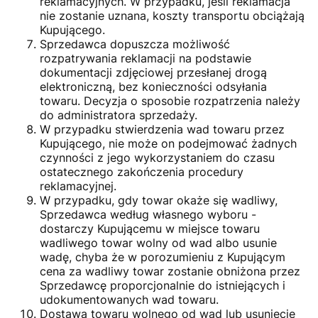
reklamacyjnych. W przypadku, jeśli reklamacja
nie zostanie uznana, koszty transportu obciążają
Kupującego.
Sprzedawca dopuszcza możliwość
rozpatrywania reklamacji na podstawie
dokumentacji zdjęciowej przesłanej drogą
elektroniczną, bez konieczności odsyłania
towaru. Decyzja o sposobie rozpatrzenia należy
do administratora sprzedaży.
W przypadku stwierdzenia wad towaru przez
Kupującego, nie może on podejmować żadnych
czynności z jego wykorzystaniem do czasu
ostatecznego zakończenia procedury
reklamacyjnej.
W przypadku, gdy towar okaże się wadliwy,
Sprzedawca według własnego wyboru -
dostarczy Kupującemu w miejsce towaru
wadliwego towar wolny od wad albo usunie
wadę, chyba że w porozumieniu z Kupującym
cena za wadliwy towar zostanie obniżona przez
Sprzedawcę proporcjonalnie do istniejących i
udokumentowanych wad towaru.
Dostawa towaru wolnego od wad lub usunięcie