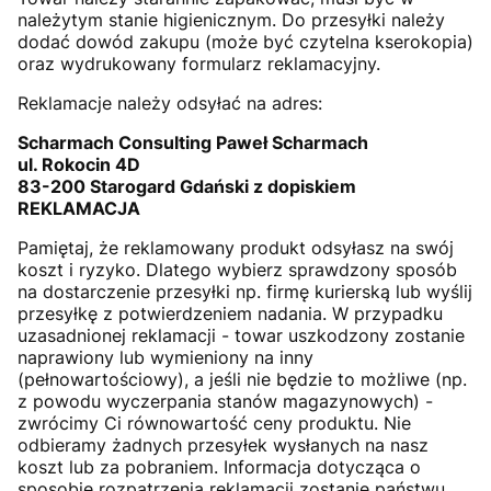
należytym stanie higienicznym. Do przesyłki należy
dodać dowód zakupu (może być czytelna kserokopia)
oraz wydrukowany formularz reklamacyjny.
Reklamacje należy odsyłać na adres:
Scharmach Consulting Paweł Scharmach
ul. Rokocin 4D
83-200 Starogard Gdański z dopiskiem
REKLAMACJA
Pamiętaj, że reklamowany produkt odsyłasz na swój
koszt i ryzyko. Dlatego wybierz sprawdzony sposób
na dostarczenie przesyłki np. firmę kurierską lub wyślij
przesyłkę z potwierdzeniem nadania. W przypadku
uzasadnionej reklamacji - towar uszkodzony zostanie
naprawiony lub wymieniony na inny
(pełnowartościowy), a jeśli nie będzie to możliwe (np.
z powodu wyczerpania stanów magazynowych) -
zwrócimy Ci równowartość ceny produktu. Nie
odbieramy żadnych przesyłek wysłanych na nasz
koszt lub za pobraniem. Informacja dotycząca o
sposobie rozpatrzenia reklamacji zostanie państwu