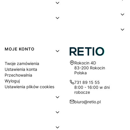
MOJE KONTO
Adres:
Rokocin 4D
Twoje zamówienia
83-200 Rokocin
Ustawienia konta
Polska
Przechowalnia
Wyloguj
731 89 15 55
Ustawienia plików cookies
8:00 - 16:00 w dni
robocze
biuro@retio.pl