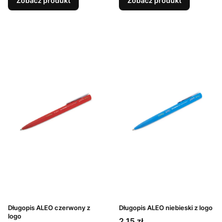
Zobacz produkt
Zobacz produkt
Długopis ALEO czerwony z
Długopis ALEO niebieski z logo
logo
Cena
2,15 zł