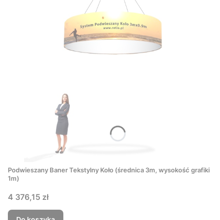
Podwieszany Baner Tekstylny Koło (średnica 3m, wysokość grafiki
1m)
Cena
4 376,15 zł
Do koszyka