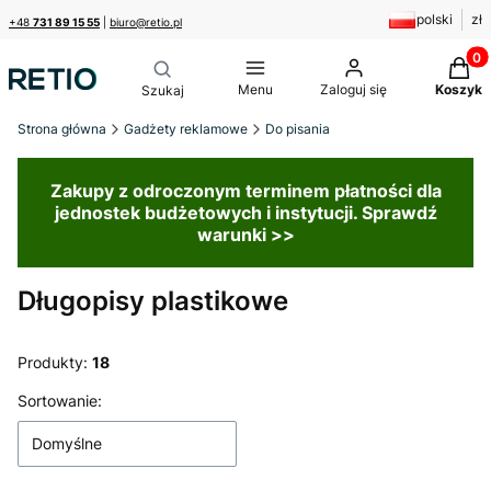
polski
zł
+48
731 89 15 55
|
biuro@retio.pl
Produk
Menu
Zaloguj się
Koszyk
Strona główna
Gadżety reklamowe
Do pisania
Zakupy z odroczonym terminem płatności dla
jednostek budżetowych i instytucji. Sprawdź
warunki >>
Długopisy plastikowe
Produkty:
18
Lista produktów
Sortowanie:
Domyślne