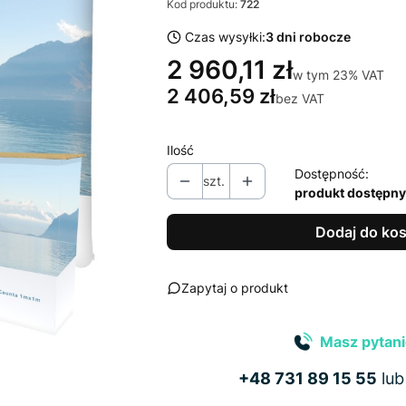
Kod produktu:
722
Czas wysyłki:
3 dni robocze
2 960,11 zł
w tym 23% VAT
w tym
23%
VAT
2 406,59 zł
bez VAT
Ilość
Dostępność:
szt.
produkt dostępny
Dodaj do ko
Zapytaj o produkt
Masz pytani
+48 731 89 15 55
lu