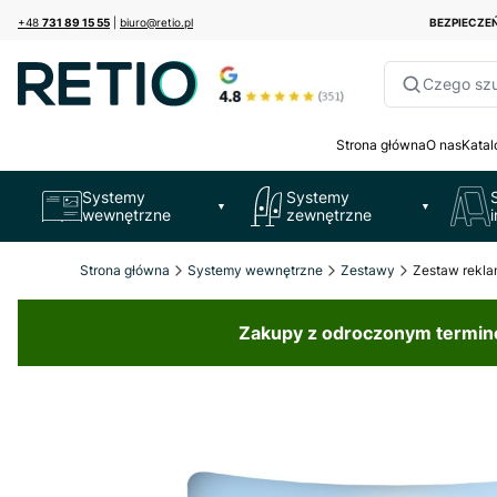
+48
731 89 15 55
|
biuro@retio.pl
BEZPIECZ
Czego sz
Strona główna
O nas
Katal
Systemy
Systemy
▼
▼
wewnętrzne
zewnętrzne
Strona główna
Systemy wewnętrzne
Zestawy
Zestaw rekla
Zakupy z odroczonym terminem