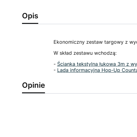
Opis
Ekonomiczny zestaw targowy z wydr
W skład zestawu wchodzą:
-
Ścianka tekstylna łukowa 3m z w
-
Lada informacyjna Hop-Up Count
Opinie