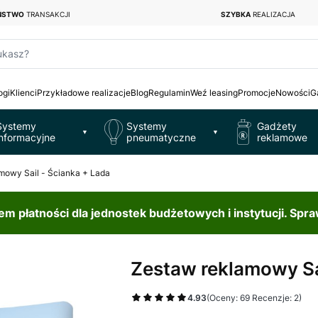
EŃSTWO
TRANSAKCJI
SZYBKA
REALIZACJA
ukasz?
ogi
Klienci
Przykładowe realizacje
Blog
Regulamin
Weź leasing
Promocje
Nowości
G
Systemy
Systemy
Gadżety
▼
▼
informacyjne
pneumatyczne
reklamowe
mowy Sail - Ścianka + Lada
 płatności dla jednostek budżetowych i instytucji. Spr
Zestaw reklamowy Sa
4.93
(Oceny: 69 Recenzje: 2)