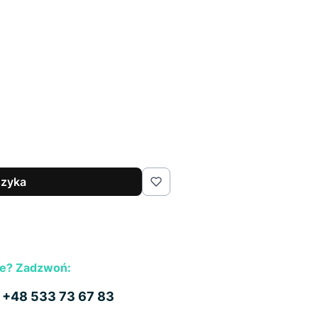
szyka
e? Zadzwoń:
b
+48 533 73 67 83