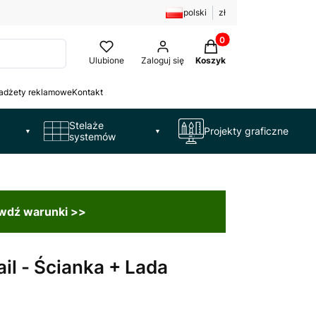
polski
zł
Produkty w koszyku: 
Ulubione
Zaloguj się
Koszyk
adżety reklamowe
Kontakt
Stelaże
Projekty graficzne
▼
▼
systemów
awdź warunki >>
il - Ścianka + Lada