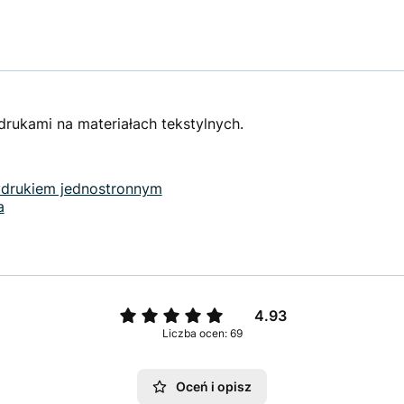
ukami na materiałach tekstylnych.
ydrukiem jednostronnym
a
4.93
Liczba ocen: 69
Oceń i opisz