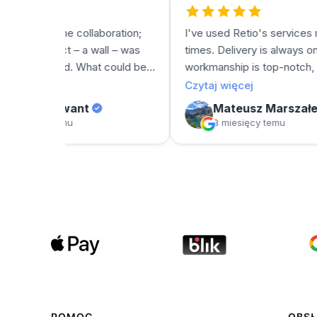
POMOC
OBSŁ