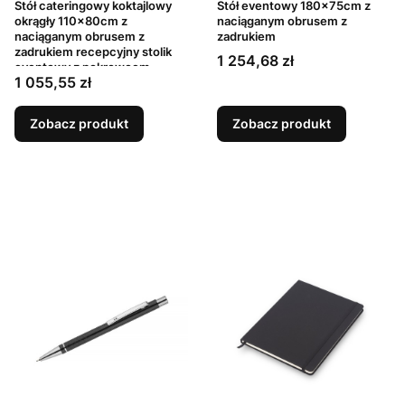
Stół cateringowy koktajlowy
Stół eventowy 180x75cm z
okrągły 110x80cm z
naciąganym obrusem z
naciąganym obrusem z
zadrukiem
zadrukiem recepcyjny stolik
Cena
1 254,68 zł
eventowy z pokrowcem
Cena
1 055,55 zł
możliwość nadruku
Zobacz produkt
Zobacz produkt