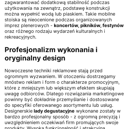
zagwarantować dodatkową stabilność podczas
użytkowania na zewnątrz, podstawę konstrukcji
można wypełnić wodą lub piaskiem. Takie mobilne
stoiska są nieocenione podczas organizowanych
imprez plenerowych -
koncertów, pikników, festynów
oraz różnego rodzaju wydarzeń kulturalnych i
rekreacyjnych.
Profesjonalizm wykonania i
oryginalny design
Nowoczesne techniki reklamowe stają przed
ogromnym wyzwaniem. W otoczeniu dostrzegamy
mnóstwo reklam i form o charakterze promocyjnym,
które z mniejszym lub większym efektem skupiają
uwagę odbiorców. Dlatego rozwiązania marketingowe
powinny być dokładnie przemyślanie i dostosowane
do specyfiki oferowanego asortymentu lub usług.
Designerskie
lady degustacyjne
wykonane zostały w
bardzo profesjonalny sposób - z ogromną precyzją i
uwzględnieniem oczekiwań firm promujących swoje
produkty. Wysoka funkcjonalność i atrakcyjna