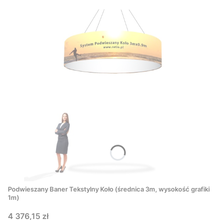
Podwieszany Baner Tekstylny Koło (średnica 3m, wysokość grafiki
1m)
Cena
4 376,15 zł