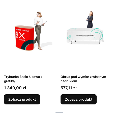
Trybunka Basic łukowa z
Obrus pod wymiar z własnym
grafiką
nadrukiem
Cena
Cena
1 349,00 zł
577,11 zł
Zobacz produkt
Zobacz produkt