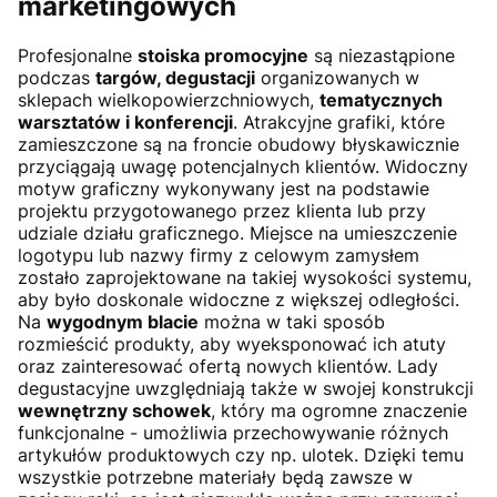
marketingowych
Profesjonalne
stoiska promocyjne
są niezastąpione
podczas
targów, degustacji
organizowanych w
sklepach wielkopowierzchniowych,
tematycznych
warsztatów i konferencji
. Atrakcyjne grafiki, które
zamieszczone są na froncie obudowy błyskawicznie
przyciągają uwagę potencjalnych klientów. Widoczny
motyw graficzny wykonywany jest na podstawie
projektu przygotowanego przez klienta lub przy
udziale działu graficznego. Miejsce na umieszczenie
logotypu lub nazwy firmy z celowym zamysłem
zostało zaprojektowane na takiej wysokości systemu,
aby było doskonale widoczne z większej odległości.
Na
wygodnym blacie
można w taki sposób
rozmieścić produkty, aby wyeksponować ich atuty
oraz zainteresować ofertą nowych klientów. Lady
degustacyjne uwzględniają także w swojej konstrukcji
wewnętrzny schowek
, który ma ogromne znaczenie
funkcjonalne - umożliwia przechowywanie różnych
artykułów produktowych czy np. ulotek. Dzięki temu
wszystkie potrzebne materiały będą zawsze w