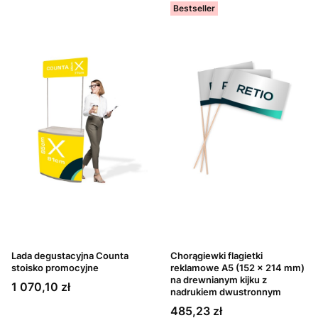
Bestseller
Lada degustacyjna Counta
Chorągiewki flagietki
stoisko promocyjne
reklamowe A5 (152 x 214 mm)
na drewnianym kijku z
Cena
1 070,10 zł
nadrukiem dwustronnym
Cena
485,23 zł