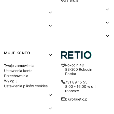
Gwarancja
MOJE KONTO
Adres:
Rokocin 4D
Twoje zamówienia
83-200 Rokocin
Ustawienia konta
Polska
Przechowalnia
Wyloguj
731 89 15 55
Ustawienia plików cookies
8:00 - 16:00 w dni
robocze
biuro@retio.pl