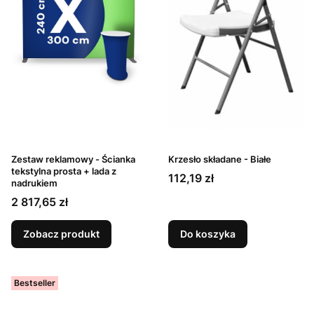
Zestaw reklamowy - Ścianka
Krzesło składane - Białe
tekstylna prosta + lada z
Cena
112,19 zł
nadrukiem
Cena
2 817,65 zł
Zobacz produkt
Do koszyka
Bestseller