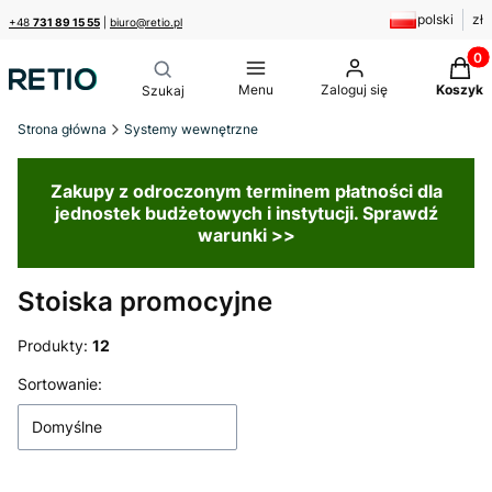
polski
zł
+48
731 89 15 55
|
biuro@retio.pl
Produk
Menu
Zaloguj się
Koszyk
Strona główna
Systemy wewnętrzne
Zakupy z odroczonym terminem płatności dla
jednostek budżetowych i instytucji. Sprawdź
warunki >>
Stoiska promocyjne
Produkty:
12
Lista produktów
Sortowanie:
Domyślne