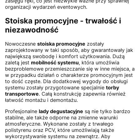
zasięgu ręki, co jest niezwykle ważne przy sprawnej
organizacji wydarzeń eventowych.
Stoiska promocyjne - trwałość i
niezawodność
Nowoczesne
stoiska promocyjne
zostały
zaprojektowany w taki sposób, aby gwarantowały jak
największą swobodę i komfort użytkowania. Dużą
zaletą jest
mobilność systemu
, która umożliwia
bezproblemowe przemieszczanie się w inne miejsca, a
w przypadku działań o charakterze promocyjnym jest
to dość częste. Dla dodatkowej wygody do obsługi
systemu zostały przygotowane specjalnie
torby
transportowe
. Całą konstrukcję zapewnia również
łatwość montażu i demontażu.
Profesjonalne
lady degustacyjne
są nie tylko bardzo
stabilne, ale także odporne na zmienne warunki
atmosferyczne. Wykonane zostały z trwałego
polistyrenu oraz PCV, które umożliwiają także
wykorzystywanie systemu na zewnątrz. Aby