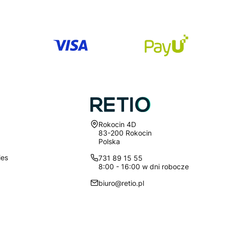
Adres:
Rokocin 4D
83-200 Rokocin
Polska
ies
731 89 15 55
8:00 - 16:00 w dni robocze
biuro@retio.pl