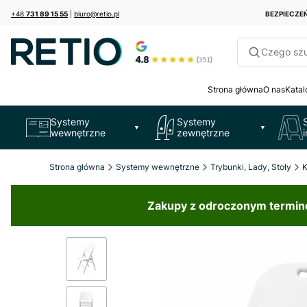
+48
731 89 15 55
|
biuro@retio.pl
BEZPIECZ
Czego sz
Strona główna
O nas
Katal
Systemy
Systemy
▼
▼
wewnętrzne
zewnętrzne
Strona główna
Systemy wewnętrzne
Trybunki, Lady, Stoły
K
Zakupy z odroczonym terminem