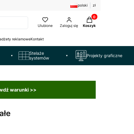
polski
zł
Produkty w koszyku: 
Ulubione
Zaloguj się
Koszyk
adżety reklamowe
Kontakt
Stelaże
Projekty graficzne
▼
▼
systemów
awdź warunki >>
ałe