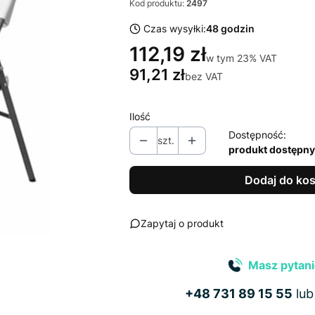
Kod produktu:
2497
Czas wysyłki:
48 godzin
112,19 zł
w tym 23% VAT
w tym
23%
VAT
91,21 zł
bez VAT
Ilość
Dostępność:
szt.
produkt dostępny
Dodaj do ko
Zapytaj o produkt
Masz pytani
+48 731 89 15 55
lu