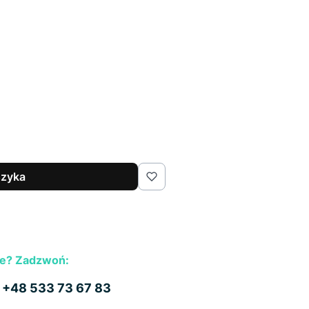
szyka
e? Zadzwoń:
b
+48 533 73 67 83