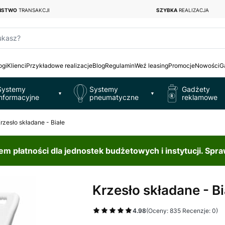
EŃSTWO
TRANSAKCJI
SZYBKA
REALIZACJA
ukasz?
ogi
Klienci
Przykładowe realizacje
Blog
Regulamin
Weź leasing
Promocje
Nowości
G
Systemy
Systemy
Gadżety
▼
▼
informacyjne
pneumatyczne
reklamowe
rzesło składane - Białe
 płatności dla jednostek budżetowych i instytucji. Spr
Krzesło składane - Bi
4.98
(Oceny: 835 Recenzje: 0)