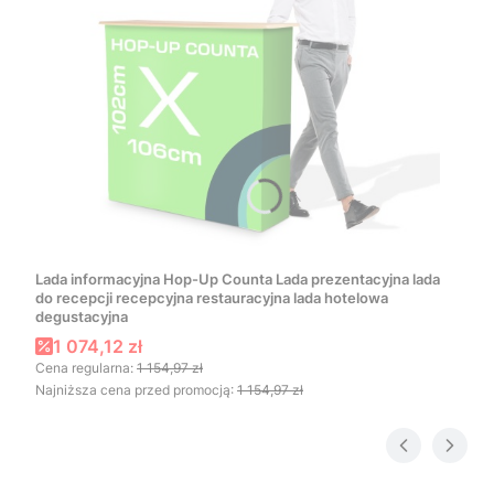
Lada informacyjna Hop-Up Counta Lada prezentacyjna lada
do recepcji recepcyjna restauracyjna lada hotelowa
degustacyjna
Cena promocyjna
1 074,12 zł
Cena regularna:
1 154,97 zł
Najniższa cena przed promocją:
1 154,97 zł