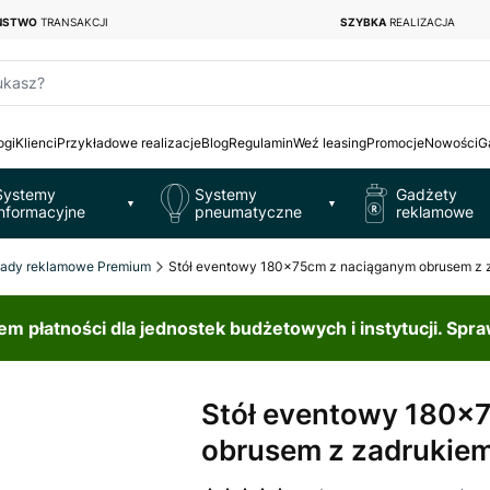
EŃSTWO
TRANSAKCJI
SZYBKA
REALIZACJA
ukasz?
ogi
Klienci
Przykładowe realizacje
Blog
Regulamin
Weź leasing
Promocje
Nowości
G
Systemy
Systemy
Gadżety
▼
▼
informacyjne
pneumatyczne
reklamowe
ady reklamowe Premium
Stół eventowy 180x75cm z naciąganym obrusem z 
 płatności dla jednostek budżetowych i instytucji. Spr
Stół eventowy 180x
obrusem z zadrukie