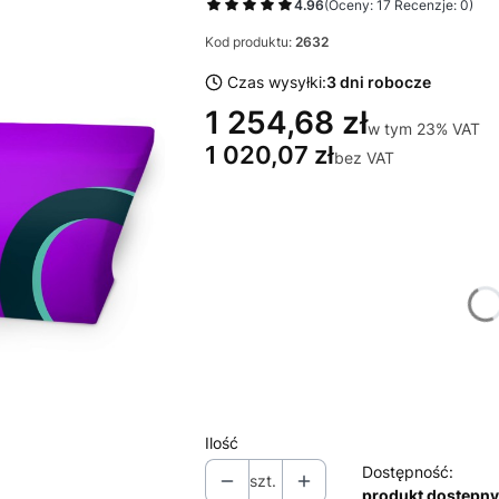
4.96
(Oceny: 17 Recenzje: 0)
Kod produktu:
2632
Czas wysyłki:
3 dni robocze
1 254,68 zł
w tym 23% VAT
w tym
23%
VAT
1 020,07 zł
bez VAT
Wybierz wariant produktu:
Poszczególne warianty mogą różnić się
*
Zamawiam
Wybierz
Zamawiam projekt graficzny
(+123,2
Ilość
Dostępność:
szt.
produkt dostępny