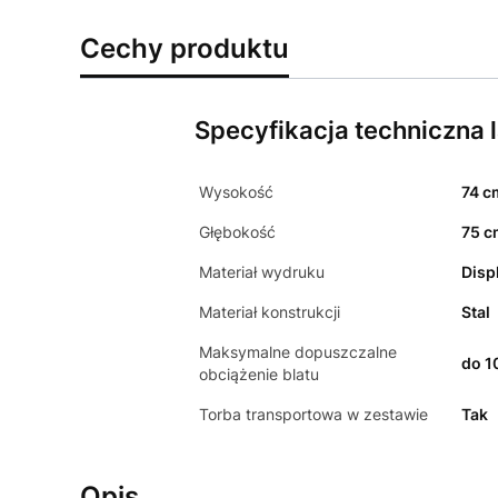
Cechy produktu
Specyfikacja techniczna 
Wysokość
74 c
Głębokość
75 
Materiał wydruku
Disp
Materiał konstrukcji
Stal
Maksymalne dopuszczalne
do 1
obciążenie blatu
Torba transportowa w zestawie
Tak
Opis