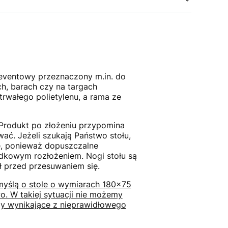
 eventowy przeznaczony m.in. do
ch, barach czy na targach
trwałego polietylenu, a rama ze
 Produkt po złożeniu przypomina
. Jeżeli szukają Państwo stołu,
ie, ponieważ dopuszczalne
adkowym rozłożeniem. Nogi stołu są
ł przed przesuwaniem się.
myślą o stole o wymiarach 180x75
o. W takiej sytuacji nie możemy
my wynikające z nieprawidłowego