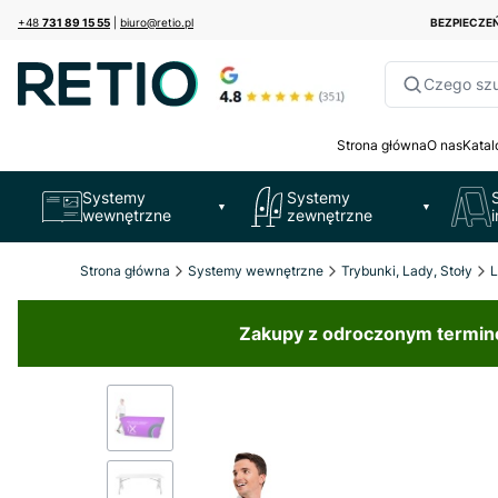
+48
731 89 15 55
|
biuro@retio.pl
BEZPIECZ
Czego sz
Strona główna
O nas
Katal
Systemy
Systemy
▼
▼
wewnętrzne
zewnętrzne
Strona główna
Systemy wewnętrzne
Trybunki, Lady, Stoły
L
Zakupy z odroczonym terminem