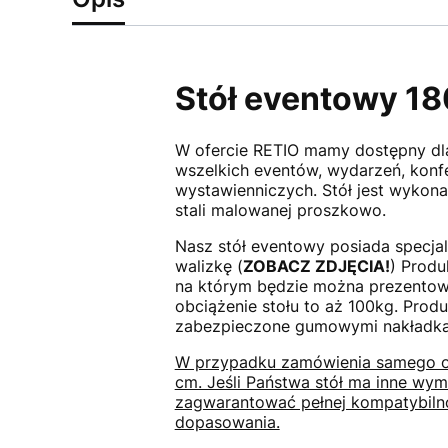
Stół eventowy 1
W ofercie RETIO mamy dostępny dla
wszelkich eventów, wydarzeń, konfer
wystawienniczych. Stół jest wykona
stali malowanej proszkowo.
Nasz stół eventowy posiada specjal
walizkę (
ZOBACZ ZDJĘCIA!
) Produ
na którym będzie można prezentować
obciążenie stołu to aż 100kg. Pro
zabezpieczone gumowymi nakładkami
W przypadku zamówienia samego ob
cm. Jeśli Państwa stół ma inne wym
zagwarantować pełnej kompatybilno
dopasowania.