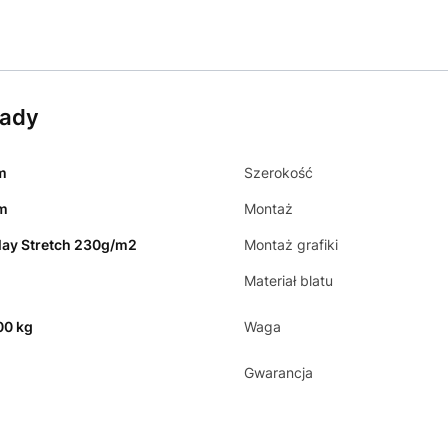
lady
m
Szerokość
cm
Montaż
lay Stretch 230g/m2
Montaż grafiki
Materiał blatu
00 kg
Waga
Gwarancja