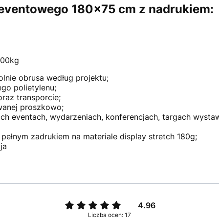
u eventowego 180x75 cm z nadrukiem:
100kg
nie obrusa według projektu;
go polietylenu;
az transporcie;
wanej proszkowo;
ich eventach, wydarzeniach, konferencjach, targach wysta
pełnym zadrukiem na materiale display stretch 180g;
ja
4.96
Liczba ocen: 17