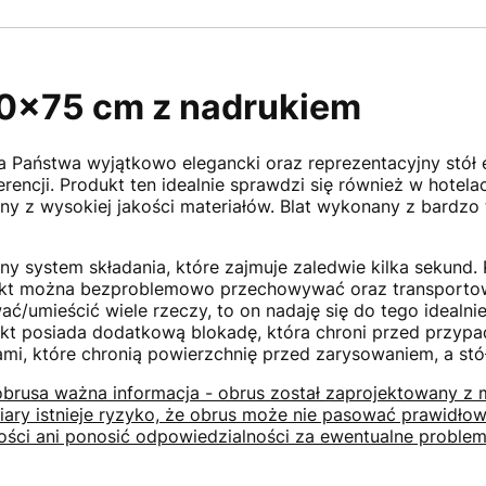
80x75 cm z nadrukiem
 Państwa wyjątkowo elegancki oraz reprezentacyjny stół
encji. Produkt ten idealnie sprawdzi się również w hotela
ny z wysokiej jakości materiałów. Blat wykonany z bardzo 
ny system składania, które zajmuje zaledwie kilka sekund.
kt można bezproblemowo przechowywać oraz transportować
/umieścić wiele rzeczy, to on nadaję się do tego idealn
dukt posiada dodatkową blokadę, która chroni przed przyp
, które chronią powierzchnię przed zarysowaniem, a stó
rusa ważna informacja - obrus został zaprojektowany z 
iary istnieje ryzyko, że obrus może nie pasować prawidłow
ści ani ponosić odpowiedzialności za ewentualne proble