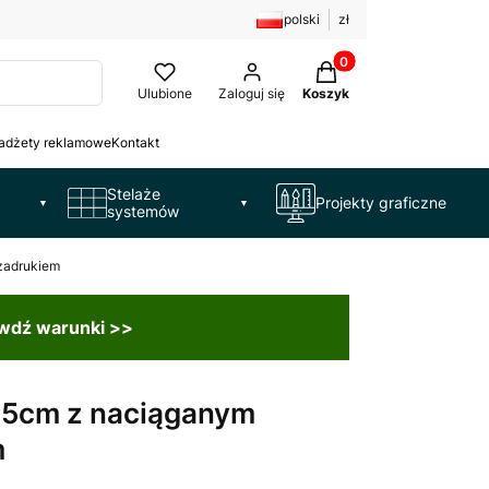
polski
zł
Produkty w koszyku: 
Ulubione
Zaloguj się
Koszyk
adżety reklamowe
Kontakt
Stelaże
Projekty graficzne
▼
▼
systemów
zadrukiem
awdź warunki >>
75cm z naciąganym
m