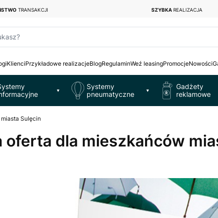
EŃSTWO
TRANSAKCJI
SZYBKA
REALIZACJA
ukasz?
ogi
Klienci
Przykładowe realizacje
Blog
Regulamin
Weź leasing
Promocje
Nowości
G
Systemy
Systemy
Gadżety
▼
▼
informacyjne
pneumatyczne
reklamowe
 miasta Sulęcin
na oferta dla mieszkańców mia