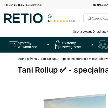
+48
731 89 15 55
|
biuro@retio.pl
BEZPIECZ
Czego sz
Strona główna
O nas
Katal
Systemy
Systemy
▼
▼
wewnętrzne
zewnętrzne
Strona główna
Tani Rollup ✅ - specjalna oferta dla mieszkańców
Tani Rollup ✅ - specjal