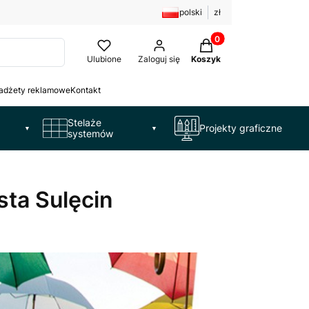
polski
zł
Produkty w koszyku: 
Ulubione
Zaloguj się
Koszyk
adżety reklamowe
Kontakt
Stelaże
Projekty graficzne
▼
▼
systemów
sta Sulęcin