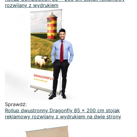
rozwijany z wydrukiem
Sprawdź:
Rollup dwustronny Dragonfly 85 x 200 cm stojak
reklamowy rozwijany z wydrukiem na dwie strony