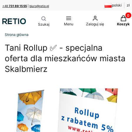
polski
zł
+48
731 89 15 55
|
biuro@retio.pl
Produk
Menu
Zaloguj się
Koszyk
Strona główna
Tani Rollup ✅ - specjalna
oferta dla mieszkańców miasta
Skalbmierz