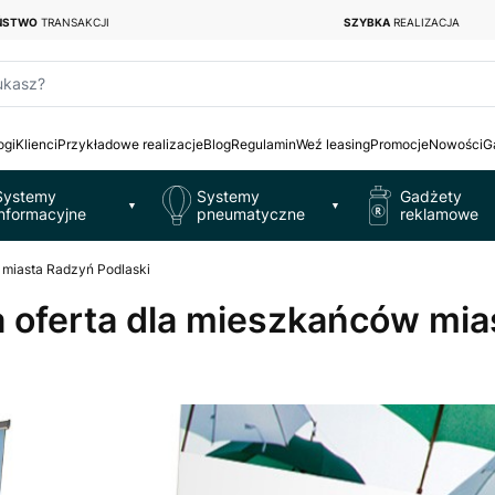
EŃSTWO
TRANSAKCJI
SZYBKA
REALIZACJA
ukasz?
ogi
Klienci
Przykładowe realizacje
Blog
Regulamin
Weź leasing
Promocje
Nowości
G
Systemy
Systemy
Gadżety
▼
▼
informacyjne
pneumatyczne
reklamowe
w miasta Radzyń Podlaski
na oferta dla mieszkańców mi