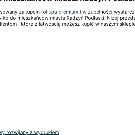
eresowany zakupem
rollupa premium
i w zupełności wystarcz
ylko do mieszkańców miasta Radzyń Podlaski. Niżej prze
lientom i które z łatwością możesz kupić w naszym sklepi
wy rozwijany z wydrukiem