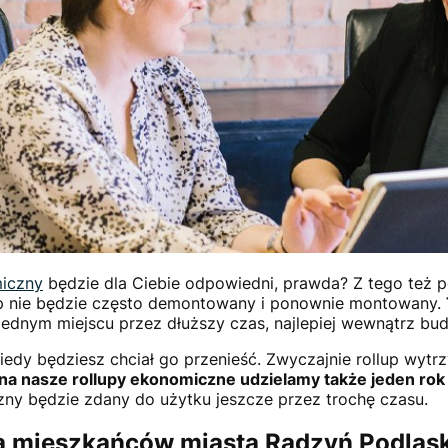
miczny
będzie dla Ciebie odpowiedni, prawda? Z tego też
lup nie będzie często demontowany i ponownie montowany.
ednym miejscu przez dłuższy czas, najlepiej wewnątrz bu
 kiedy będziesz chciał go przenieść. Zwyczajnie rollup wy
na nasze rollupy ekonomiczne udzielamy także jeden rok
zny będzie zdany do użytku jeszcze przez trochę czasu.
a mieszkańców miasta Radzyń Podlask