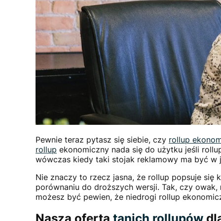
Pewnie teraz pytasz się siebie, czy
rollup ekono
rollup
ekonomiczny nada się do użytku jeśli rol
wówczas kiedy taki stojak reklamowy ma być w j
Nie znaczy to rzecz jasna, że rollup popsuje się
porównaniu do droższych wersji. Tak, czy owak,
możesz być pewien, że niedrogi rollup ekonomic
Nasza oferta
tanich rollupów
dl