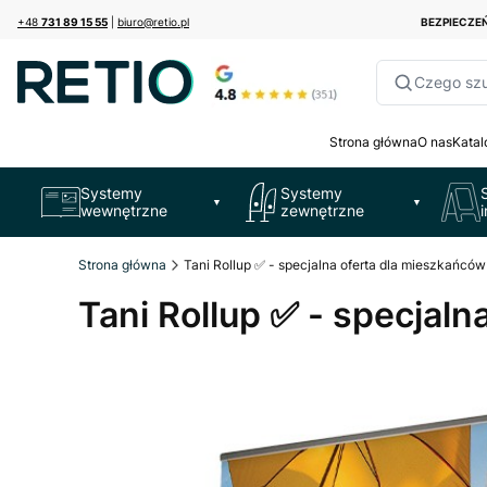
+48
731 89 15 55
|
biuro@retio.pl
BEZPIECZ
Czego sz
Strona główna
O nas
Katal
Systemy
Systemy
▼
▼
wewnętrzne
zewnętrzne
Strona główna
Tani Rollup ✅ - specjalna oferta dla mieszkańcó
Tani Rollup ✅ - specjal