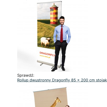
Sprawdź:
Rollup dwustronny Dragonfly 85 x 200 cm stoja