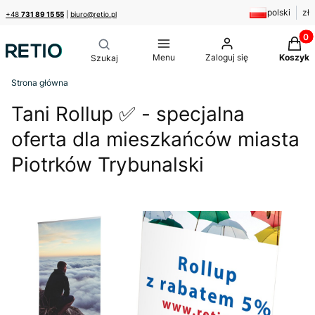
polski
zł
+48
731 89 15 55
|
biuro@retio.pl
Produk
Menu
Zaloguj się
Koszyk
Strona główna
Tani Rollup ✅ - specjalna
oferta dla mieszkańców miasta
Piotrków Trybunalski