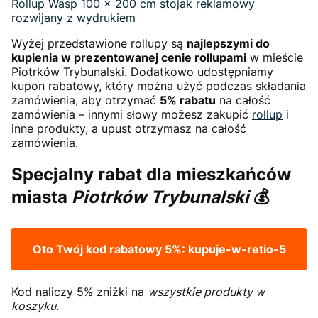
Rollup Wasp 100 x 200 cm stojak reklamowy
rozwijany z wydrukiem
Wyżej przedstawione rollupy są
najlepszymi do
kupienia w prezentowanej cenie rollupami
w mieście
Piotrków Trybunalski. Dodatkowo udostępniamy
kupon rabatowy, który można użyć podczas składania
zamówienia, aby otrzymać
5% rabatu
na całość
zamówienia – innymi słowy możesz zakupić
rollup
i
inne produkty, a upust otrzymasz na całość
zamówienia.
Specjalny rabat dla mieszkańców
miasta
Piotrków Trybunalski
💰
Oto Twój kod rabatowy 5%:
kupuje-w-retio-5
Kod naliczy 5% zniżki na
wszystkie produkty w
koszyku
.