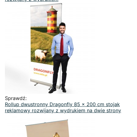
Sprawdź:
Rollup dwustronny Dragonfly 85 x 200 cm stojak
reklamowy rozwijany z wydrukiem na dwie strony