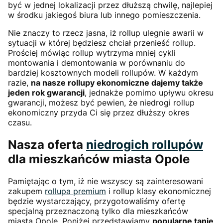
być w jednej lokalizacji przez dłuższą chwilę, najlepiej
w środku jakiegoś biura lub innego pomieszczenia.
Nie znaczy to rzecz jasna, iż rollup ulegnie awarii w
sytuacji w której będziesz chciał przenieść rollup.
Prościej mówiąc rollup wytrzyma mniej cykli
montowania i demontowania w porównaniu do
bardziej kosztownych modeli rollupów. W każdym
razie,
na nasze rollupy ekonomiczne dajemy także
jeden rok gwarancji
, jednakże pomimo upływu okresu
gwarancji, możesz być pewien, że niedrogi rollup
ekonomiczny przyda Ci się przez dłuższy okres
czasu.
Nasza oferta
niedrogich rollupów
dla mieszkańców miasta Opole
Pamiętając o tym, iż nie wszyscy są zainteresowani
zakupem
rollupa premium
i rollup klasy ekonomicznej
będzie wystarczający, przygotowaliśmy ofertę
specjalną przeznaczoną tylko dla mieszkańców
miasta Opole. Poniżej przedstawiamy
popularne tanie