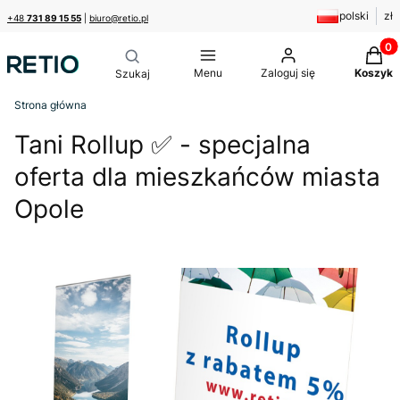
polski
zł
+48
731 89 15 55
|
biuro@retio.pl
Produk
Menu
Zaloguj się
Koszyk
Strona główna
Tani Rollup ✅ - specjalna
oferta dla mieszkańców miasta
Opole