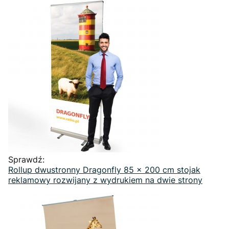
Sprawdź:
Rollup dwustronny Dragonfly 85 x 200 cm stojak
reklamowy rozwijany z wydrukiem na dwie strony