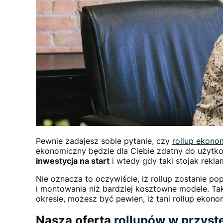
Pewnie zadajesz sobie pytanie, czy
rollup ekono
ekonomiczny będzie dla Ciebie zdatny do użyt
inwestycja na start
i wtedy gdy taki stojak rekla
Nie oznacza to oczywiście, iż rollup zostanie po
i montowania niż bardziej kosztowne modele. Tak
okresie, możesz być pewien, iż tani rollup ekono
Nasza oferta
rollupów w przyst