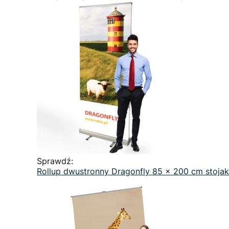
Sprawdź:
Rollup dwustronny Dragonfly 85 x 200 cm stoja