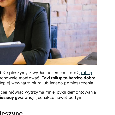
 też spieszymy z wytłumaczeniem – otóż,
rollup
i ponownie montować.
Taki rollup to bardzo dobra
jlepiej wewnątrz biura lub innego pomieszczenia.
rościej mówiąc wytrzyma mniej cykli demontowania
iesięcy gwarancji
, jednakże nawet po tym
leszyce