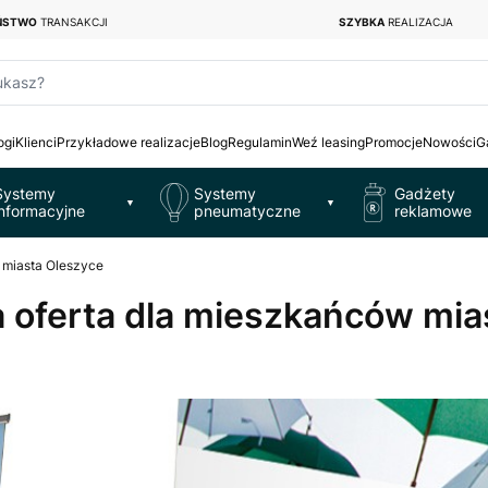
EŃSTWO
TRANSAKCJI
SZYBKA
REALIZACJA
ukasz?
ogi
Klienci
Przykładowe realizacje
Blog
Regulamin
Weź leasing
Promocje
Nowości
G
Systemy
Systemy
Gadżety
▼
▼
informacyjne
pneumatyczne
reklamowe
w miasta Oleszyce
na oferta dla mieszkańców mi