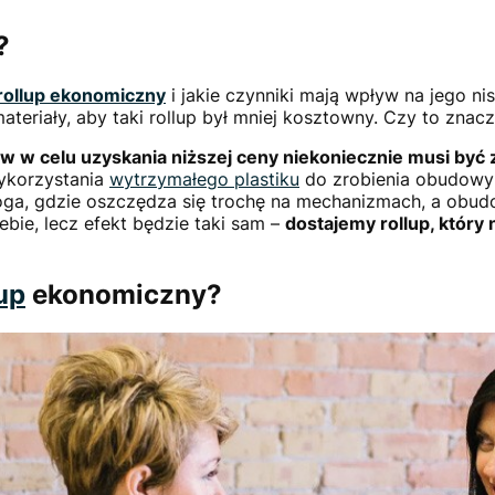
?
rollup ekonomiczny
i jakie czynniki mają wpływ na jego n
eriały, aby taki rollup był mniej kosztowny. Czy to znaczy, 
celu uzyskania niższej ceny niekoniecznie musi być zł
ykorzystania
wytrzymałego plastiku
do zrobienia obudowy 
roga, gdzie oszczędza się trochę na mechanizmach, a obu
iebie, lecz efekt będzie taki sam –
dostajemy rollup, który n
lup
ekonomiczny?