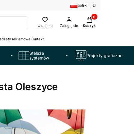
polski
zł
Produkty w koszyku: 
Ulubione
Zaloguj się
Koszyk
adżety reklamowe
Kontakt
Stelaże
Projekty graficzne
▼
▼
systemów
asta Oleszyce