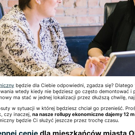
miczny
będzie dla Ciebie odpowiedni, zgadza się? Dlatego
kowania wtedy kiedy nie będziesz go często demontować 
mowy ma stać w jednej lokalizacji przez dłuższą chwilę, na
psuty w sytuacji w której będziesz chciał go przenieść. P
, czy inaczej,
na nasze rollupy ekonomiczne dajemy 12 m
miczny będzie Ci służyć jeszcze przez trochę czasu.
ępnej cenie
dla mieszkańców miasta O