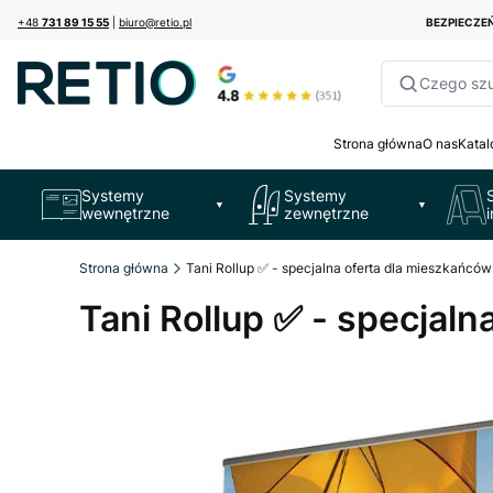
+48
731 89 15 55
|
biuro@retio.pl
BEZPIECZ
Czego sz
Strona główna
O nas
Katal
Systemy
Systemy
▼
▼
wewnętrzne
zewnętrzne
Strona główna
Tani Rollup ✅ - specjalna oferta dla mieszkańcó
Tani Rollup ✅ - specjal