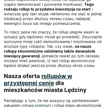
często demontować i ponownie montować.
Tego
rodzaju rollup to przydatna inwestycja na start
i
wówczas gdy taki stojak reklamowy ma stać w jednej
lokalizacji przez dłuższy okresu czasu, najlepiej
wewnątrz biura lub innego pomieszczenia.
To rzecz jasna nie znaczy, że rollup ulegnie awarii w
sytuacji gdy będziesz chciał go przenieść. Zwyczajnie
wytrzyma mniej cykli demontowania i montowania niż
droższe typy rollupów. Tak, czy owak,
na nasze
rollupy ekonomiczne udzielamy także dwanaście
miesięcy gwarancji
, jednakże nawet po tym okresie,
możesz mieć pewność, iż tani rollup ekonomiczny
będzie działać jeszcze przez dłuższy okres czasu.
Nasza oferta
rollupów w
przystępnej cenie
dla
mieszkańców miasta Lędziny
Pamiętając o tym, że nie wszyscy są zainteresowani
zakupem
rollupa premium
i rollup klasy ekonomicznej