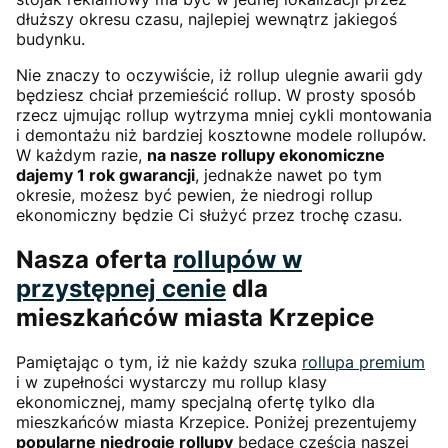
dłuższy okresu czasu, najlepiej wewnątrz jakiegoś
budynku.
Nie znaczy to oczywiście, iż rollup ulegnie awarii gdy
będziesz chciał przemieścić rollup. W prosty sposób
rzecz ujmując rollup wytrzyma mniej cykli montowania
i demontażu niż bardziej kosztowne modele rollupów.
W każdym razie,
na nasze rollupy ekonomiczne
dajemy 1 rok gwarancji
, jednakże nawet po tym
okresie, możesz być pewien, że niedrogi rollup
ekonomiczny będzie Ci służyć przez trochę czasu.
Nasza oferta
rollupów w
przystępnej cenie
dla
mieszkańców miasta Krzepice
Pamiętając o tym, iż nie każdy szuka
rollupa premium
i w zupełności wystarczy mu rollup klasy
ekonomicznej, mamy specjalną ofertę tylko dla
mieszkańców miasta Krzepice. Poniżej prezentujemy
popularne niedrogie rollupy
będące częścią naszej