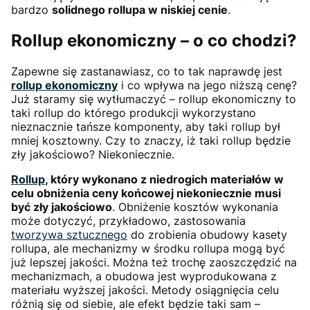
bardzo
solidnego rollupa w niskiej cenie
.
Rollup ekonomiczny – o co chodzi?
Zapewne się zastanawiasz, co to tak naprawdę jest
rollup ekonomiczny
i co wpływa na jego niższą cenę?
Już staramy się wytłumaczyć – rollup ekonomiczny to
taki rollup do którego produkcji wykorzystano
nieznacznie tańsze komponenty, aby taki rollup był
mniej kosztowny. Czy to znaczy, iż taki rollup będzie
zły jakościowo? Niekoniecznie.
Rollup
, który wykonano z niedrogich materiałów w
celu obniżenia ceny końcowej niekoniecznie musi
być zły jakościowo
. Obniżenie kosztów wykonania
może dotyczyć, przykładowo, zastosowania
tworzywa sztucznego
do zrobienia obudowy kasety
rollupa, ale mechanizmy w środku rollupa mogą być
już lepszej jakości. Można też trochę zaoszczędzić na
mechanizmach, a obudowa jest wyprodukowana z
materiału wyższej jakości. Metody osiągnięcia celu
różnią się od siebie, ale efekt będzie taki sam –