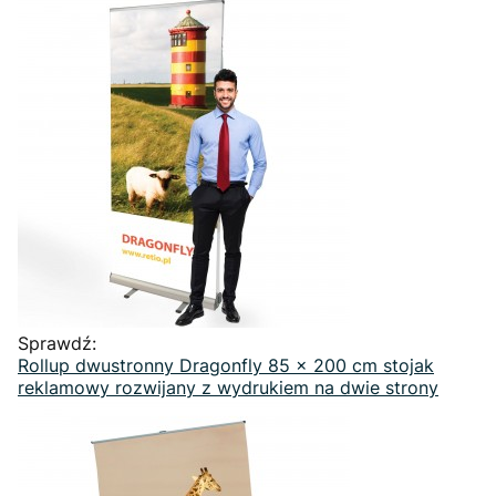
Sprawdź:
Rollup dwustronny Dragonfly 85 x 200 cm stojak
reklamowy rozwijany z wydrukiem na dwie strony