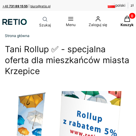
polski
zł
+48
731 89 15 55
|
biuro@retio.pl
Produk
Menu
Zaloguj się
Koszyk
Strona główna
Tani Rollup ✅ - specjalna
oferta dla mieszkańców miasta
Krzepice