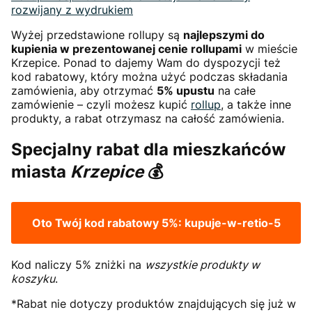
rozwijany z wydrukiem
Wyżej przedstawione rollupy są
najlepszymi do
kupienia w prezentowanej cenie rollupami
w mieście
Krzepice. Ponad to dajemy Wam do dyspozycji też
kod rabatowy, który można użyć podczas składania
zamówienia, aby otrzymać
5% upustu
na całe
zamówienie – czyli możesz kupić
rollup
, a także inne
produkty, a rabat otrzymasz na całość zamówienia.
Specjalny rabat dla mieszkańców
miasta
Krzepice
💰
Oto Twój kod rabatowy 5%:
kupuje-w-retio-5
Kod naliczy 5% zniżki na
wszystkie produkty w
koszyku
.
*Rabat nie dotyczy produktów znajdujących się już w