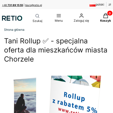
polski
zł
+48
731 89 15 55
|
biuro@retio.pl
Produk
Menu
Zaloguj się
Koszyk
Strona główna
Tani Rollup ✅ - specjalna
oferta dla mieszkańców miasta
Chorzele