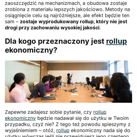
zaoszczędzić na mechanizmach, a obudowa zostaje
zrobiona z materiału lepszych jakościowo. Metody na
osiągnięcie celu są najróżniejsze, ale efekt będzie ten
sam –
zostaje wyprodukowany rollup, który nie jest
drogi przy zachowaniu wysokiej jakości
.
Dla kogo przeznaczony jest
rollup
ekonomiczny?
Zapewne zadajesz sobie pytanie, czy
rollup
ekonomiczny
będzie nadawał się do użytku w Twoim
przypadku, czyż nie? Z tego też powodu spieszymy z
wyjaśniemiem – otóż,
rollup
ekonomiczny nada się do
użytku wówczas jeśli nie przewidujesz jego częstego