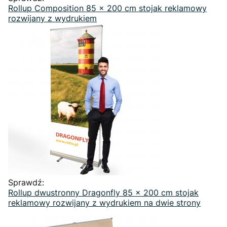
Rollup Composition 85 x 200 cm stojak reklamowy
rozwijany z wydrukiem
Sprawdź:
Rollup dwustronny Dragonfly 85 x 200 cm stojak
reklamowy rozwijany z wydrukiem na dwie strony