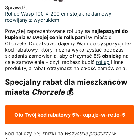
Sprawdź:
Rollup Wasp 100 x 200 cm stojak reklamowy
rozwijany z wydrukiem
Powyżej zaprezentowane rollupy są
najlepszymi do
kupienia w swojej cenie rollupami
w mieście
Chorzele. Dodatkowo dajemy Wam do dyspozycji też
kod rabatowy, który można wykorzystać podczas
składania zamówienia, aby otrzymać
5% obniżkę
na
całe zamówienie – czyli możesz kupić
rollup
i inne
produkty, a rabat otrzymasz na całość zamówienia.
Specjalny rabat dla mieszkańców
miasta
Chorzele
💰
Oto Twój kod rabatowy 5%:
kupuje-w-retio-5
Kod naliczy 5% zniżki na
wszystkie produkty w