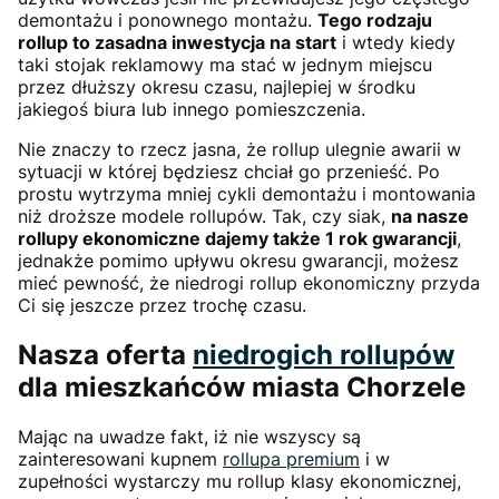
demontażu i ponownego montażu.
Tego rodzaju
rollup to zasadna inwestycja na start
i wtedy kiedy
taki stojak reklamowy ma stać w jednym miejscu
przez dłuższy okresu czasu, najlepiej w środku
jakiegoś biura lub innego pomieszczenia.
Nie znaczy to rzecz jasna, że rollup ulegnie awarii w
sytuacji w której będziesz chciał go przenieść. Po
prostu wytrzyma mniej cykli demontażu i montowania
niż droższe modele rollupów. Tak, czy siak,
na nasze
rollupy ekonomiczne dajemy także 1 rok gwarancji
,
jednakże pomimo upływu okresu gwarancji, możesz
mieć pewność, że niedrogi rollup ekonomiczny przyda
Ci się jeszcze przez trochę czasu.
Nasza oferta
niedrogich rollupów
dla mieszkańców miasta Chorzele
Mając na uwadze fakt, iż nie wszyscy są
zainteresowani kupnem
rollupa premium
i w
zupełności wystarczy mu rollup klasy ekonomicznej,