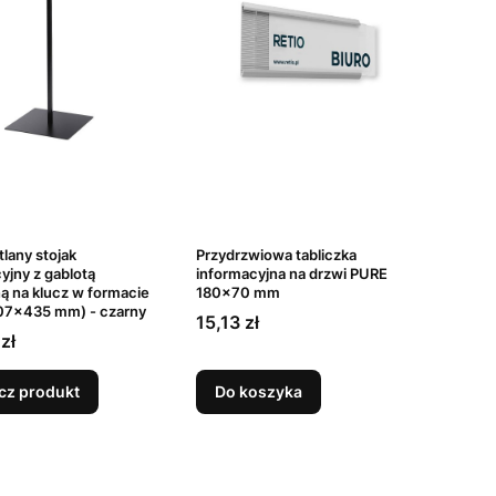
lany stojak
Przydrzwiowa tabliczka
yjny z gablotą
informacyjna na drzwi PURE
 na klucz w formacie
180x70 mm
07x435 mm) - czarny
Cena
15,13 zł
zł
cz produkt
Do koszyka