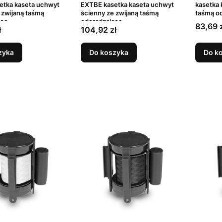
etka kaseta uchwyt
EXTBE kasetka kaseta uchwyt
kasetka 
 zwijaną taśmą
ścienny ze zwijaną taśmą
taśmą o
ącą
odgradzającą
Cena
83,69 
Cena
ł
104,92 zł
zyka
Do koszyka
Do k