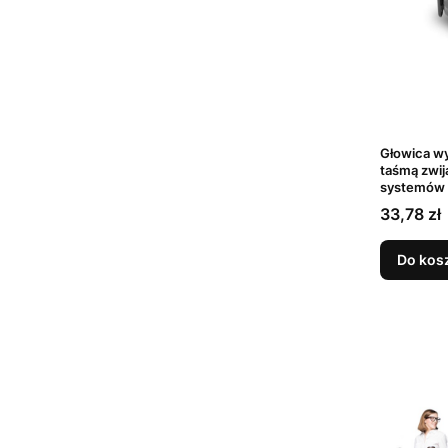
Głowica wy
taśmą zwij
systemów
Cena
33,78 zł
Do kos