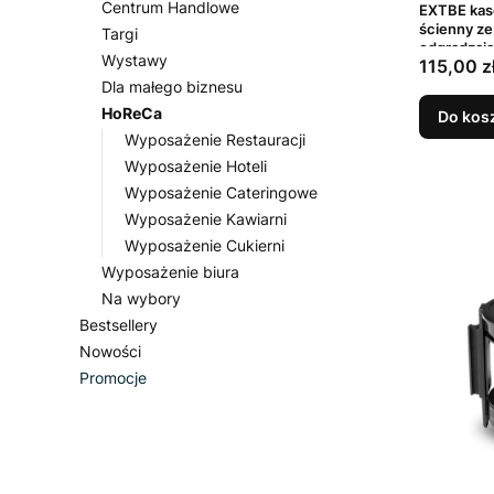
Centrum Handlowe
EXTBE kas
ścienny ze
Targi
odgradzaj
Wystawy
Cena
115,00 z
Dla małego biznesu
HoReCa
Do kos
Wyposażenie Restauracji
Wyposażenie Hoteli
Wyposażenie Cateringowe
Wyposażenie Kawiarni
Wyposażenie Cukierni
Wyposażenie biura
Na wybory
Bestsellery
Nowości
Promocje
Koniec menu