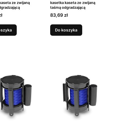
kaseta ze zwijaną
kasetka kaseta ze zwijaną
dgradzającą
taśmą odgradzającą
Cena
zł
83,69 zł
oszyka
Do koszyka