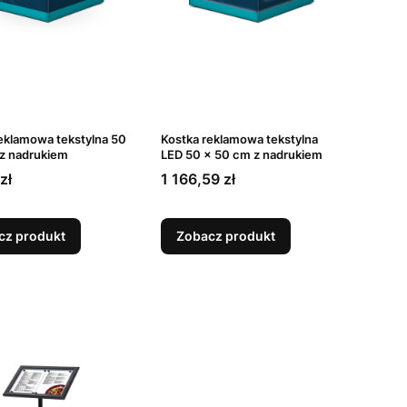
eklamowa tekstylna 50
Kostka reklamowa tekstylna
 z nadrukiem
LED 50 x 50 cm z nadrukiem
Cena
zł
1 166,59 zł
cz produkt
Zobacz produkt