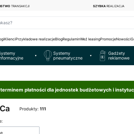
EŃSTWO
TRANSAKCJI
SZYBKA
REALIZACJA
ukasz?
ogi
Klienci
Przykładowe realizacje
Blog
Regulamin
Weź leasing
Promocje
Nowości
G
Systemy
Systemy
Gadżety
▼
▼
informacyjne
pneumatyczne
reklamowe
erminem płatności dla jednostek budżetowych i instytuc
Ca
Produkty:
111
 produktów
e:
ne