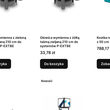
mienna z zieloną
Głowica wymienna z żółtą
Kostka r
aną 210 cm do
taśmą zwijaną 210 cm do
x 50 cm
 P-EXTBE
systemów P-EXTBE
Cena
788,17 
Cena
33,78 zł
zyka
Do koszyka
Zoba
Nowość