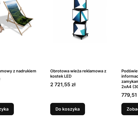
lamowy z nadrukiem
Obrotowa wieża reklamowa z
Podświet
kostek LED
informac
ł
zamykaną
Cena
2 721,55 zł
2xA4 (3
Cena
779,51 
zyka
Do koszyka
Zoba