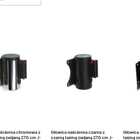
aścienna chromowa z
Głowica naścienna czarna z
Głowica 
mą zwijaną 270 cm J-
czarną taśmą zwijaną 270 cm J-
taśmą z