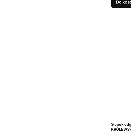
Do kos
Słupek odg
KRÓLEWSK