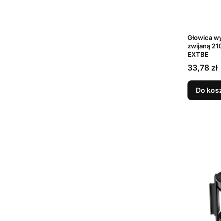
Głowica wy
zwijaną 2
EXTBE
Cena
33,78 zł
Do kos