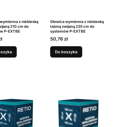
wymienna z niebieską
Głowica wymienna z niebieską
ijaną 210 cm do
taśmą zwijaną 235 cm do
ów P-EXTBE
systemów P-EXTBE
Cena
zł
50,76 zł
oszyka
Do koszyka