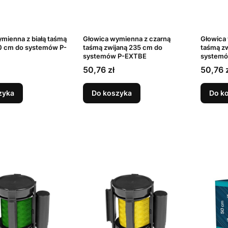
mienna z białą taśmą
Głowica wymienna z czarną
Głowica 
10 cm do systemów P-
taśmą zwijaną 235 cm do
taśmą zw
systemów P-EXTBE
system
Cena
Cena
50,76 zł
50,76 
zyka
Do koszyka
Do k