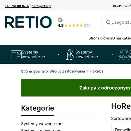
+48
731 89 15 55
|
biuro@retio.pl
BEZPIECZ
Czego sz
Strona główna
O nas
Katal
Systemy
Systemy
▼
▼
wewnętrzne
zewnętrzne
Strona główna
Według zastosowania
HoReCa
Zakupy z odroczonym t
HoRe
Kategorie
Lista
Sortowani
Systemy wewnętrzne
Domyśl
Systemy zewnętrzne