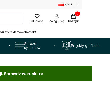
polski
zł
Produkty w koszyku: 
Ulubione
Zaloguj się
Koszyk
adżety reklamowe
Kontakt
Stelaże
Projekty graficzne
▼
▼
systemów
ji. Sprawdź warunki >>