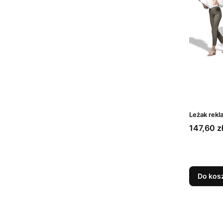
Leżak rek
Cena
147,60 z
Do kos