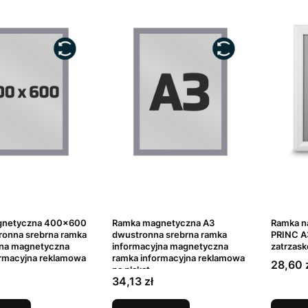
gnetyczna 400x600
Ramka magnetyczna A3
Ramka na
onna srebrna ramka
dwustronna srebrna ramka
PRINC A
jna magnetyczna
informacyjna magnetyczna
zatrzas
ormacyjna reklamowa
ramka informacyjna reklamowa
Cena
28,60 
na plakat
Cena
34,13 zł