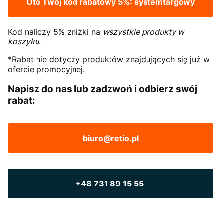
Oto Twój kod rabatowy 5%:
systemtargowy
Kod naliczy 5% zniżki na
wszystkie produkty w
koszyku
.
*Rabat nie dotyczy produktów znajdujących się już w
ofercie promocyjnej.
Napisz do nas lub zadzwoń i odbierz swój
rabat:
biuro@retio.pl
+48 731 89 15 55