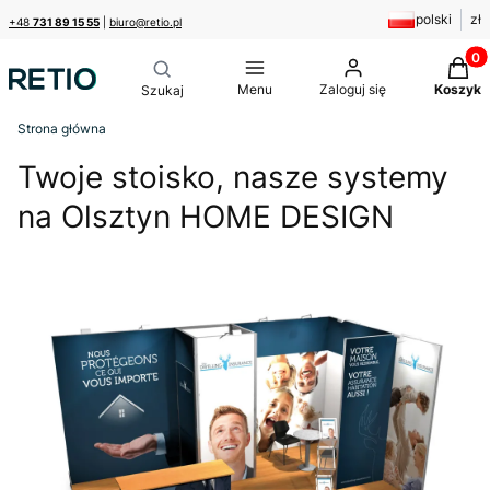
polski
zł
+48
731 89 15 55
|
biuro@retio.pl
Produk
Menu
Zaloguj się
Koszyk
Strona główna
Twoje stoisko, nasze systemy
na Olsztyn HOME DESIGN