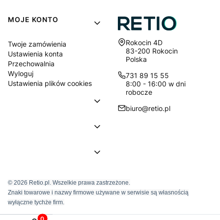
MOJE KONTO
Adres:
Rokocin 4D
Twoje zamówienia
83-200 Rokocin
Ustawienia konta
Polska
Przechowalnia
Wyloguj
731 89 15 55
Ustawienia plików cookies
8:00 - 16:00 w dni
robocze
biuro@retio.pl
© 2026 Retio.pl. Wszelkie prawa zastrzeżone.
Znaki towarowe i nazwy firmowe używane w serwisie są własnością
wyłączne tychże firm.