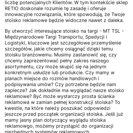
liczbę potencjalnych Klientów. W tym kontekście sklep
RETIO doskonale rozumie tę zasadę i oferuje
innowacyjne rozwiązania, które spowodują, że Twoje
stoisko reklamowe będzie widoczne nawet z daleka.
By utworzyć interesujące stoisko na targi - MT TSL -
Międzynarodowe Targi Transportu, Spedycji i
Logistyki, kluczowe jest szczegółowe przemyślenie
szczegółów, jakie chcemy osiągnąć dzięki temu
stoisku branżowemu. Musimy zastanowić się, czy
chcemy zaprezentować pełny zakres naszego
asortymentu, czy może skupić się na jednym
konkretnym usłudze lub produkcie. Czy mamy w
planach miejsce do rozmów handlowych i
podpisywania umów? Czy potrzebne będzie nam
zaplecze? Jak dokładnie ma wyglądać nasze stoisko
reklamowe? Być może wystarczy prosta ścianka
reklamowa w zamian pełnej konstrukcji stoiska? To
kwestie, na które należy poszukać odpowiedzi
jeszcze przed początek organizacji stoiska. Jeśli już
mamy jasny plan dotyczący wyglądu stoiska
reklamowgo, możemy przystąpić do organizacji
niezbędnych systemów reklamowych.