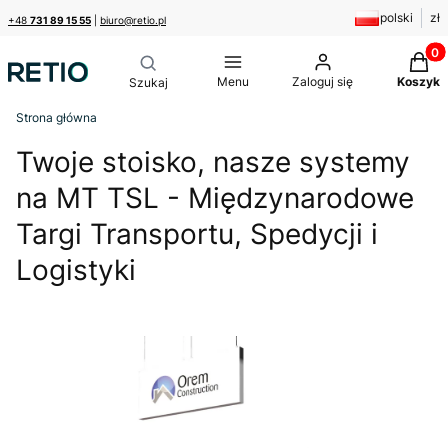
polski
zł
+48
731 89 15 55
|
biuro@retio.pl
Produk
Menu
Zaloguj się
Koszyk
Strona główna
Twoje stoisko, nasze systemy
na MT TSL - Międzynarodowe
Targi Transportu, Spedycji i
Logistyki