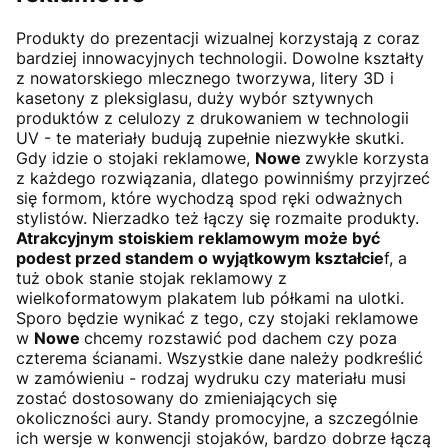
Produkty do prezentacji wizualnej korzystają z coraz
bardziej innowacyjnych technologii. Dowolne kształty
z nowatorskiego mlecznego tworzywa, litery 3D i
kasetony z pleksiglasu, duży wybór sztywnych
produktów z celulozy z drukowaniem w technologii
UV - te materiały budują zupełnie niezwykłe skutki.
Gdy idzie o stojaki reklamowe,
Nowe
zwykle korzysta
z każdego rozwiązania, dlatego powinniśmy przyjrzeć
się formom, które wychodzą spod ręki odważnych
stylistów. Nierzadko też łączy się rozmaite produkty.
Atrakcyjnym stoiskiem reklamowym może być
podest przed standem o wyjątkowym kształcie
f, a
tuż obok stanie stojak reklamowy z
wielkoformatowym plakatem lub półkami na ulotki.
Sporo będzie wynikać z tego, czy stojaki reklamowe
w
Nowe
chcemy rozstawić pod dachem czy poza
czterema ścianami. Wszystkie dane należy podkreślić
w zamówieniu - rodzaj wydruku czy materiału musi
zostać dostosowany do zmieniających się
okoliczności aury. Standy promocyjne, a szczególnie
ich wersje w konwencji stojaków, bardzo dobrze łączą