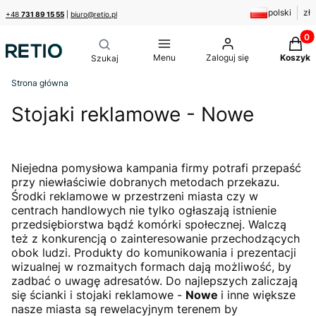
polski
zł
+48
731 89 15 55
|
biuro@retio.pl
Produk
Menu
Zaloguj się
Koszyk
Strona główna
Stojaki reklamowe - Nowe
Niejedna pomysłowa kampania firmy potrafi przepaść
przy niewłaściwie dobranych metodach przekazu.
Środki reklamowe w przestrzeni miasta czy w
centrach handlowych nie tylko ogłaszają istnienie
przedsiębiorstwa bądź komórki społecznej. Walczą
też z konkurencją o zainteresowanie przechodzących
obok ludzi. Produkty do komunikowania i prezentacji
wizualnej w rozmaitych formach dają możliwość, by
zadbać o uwagę adresatów. Do najlepszych zaliczają
się ścianki i stojaki reklamowe -
Nowe
i inne większe
nasze miasta są rewelacyjnym terenem by