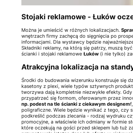
Stojaki reklamowe -
Łuków
ocze
Można je umieścić w różnych lokalizacjach.
Spra
wnętrzach firmy zachęcą do sięgnięcia po prospe
informacjami. Dla wystawcy będzie najważniejsze
Składniki reklamy, na którą się patrzy, muszą b
ścianki i stojaki reklamowe
Łuków
(i nie tylko) 
Atrakcyjna lokalizacja na stan
Środki do budowania wizerunku konstruuje się d
kasetony z plexi, wiele typów sztywnych produ
tworzywa dają kompletnie niezwykłe efekty. Gdy 
przypatrzeć się formom, oferowanym przez innow
np. podest na tle ścianki z ciekawym designem
f
poligraficzne. Wiele będzie wynikać z tego, czy
podkreślić podczas zlecania - rodzaj wydruku c
promocyjne, a właściwie ich odmiany w formie st
które oczekują na gości przed sklepem lub tuż za