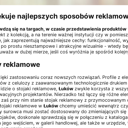
kuje najlepszych sposobów reklamow
wdzą się na targach, w czasie przedstawienia produktów
kt z kolekcją, a na terenie ważnej instytucji czy w pomie
, jak zaprezentują najważniejsze cechy: funkcjonalność, 
yć po prostu niesztampowe i atrakcyjne wizualnie - wtedy b
zauważa w dużej mierze, jeśli coś wyróżnia je spośród kol
dy reklamowe
zięki zastosowaniu coraz nowszych rozwiązań. Profile z 
któw z celulozy z zaawansowanym technologicznie drukiem
idzie o stojaki reklamowe,
Łuków
zwykle korzysta z wszys
acyjnych projektantów. Nierzadko też łączy się różne el
, zaś przy nim stanie stojak reklamowy z przymocowanym 
 stojaki reklamowe w
Łuków
chcemy umieścić wewnątrz czy 
zy surowca musi zostać dostosowany do zmieniających się
ojaków, doskonale sprawdzają się w połączeniu z kataloga
 jego wejściem, w galerii handlowej, ale także w urzędzie