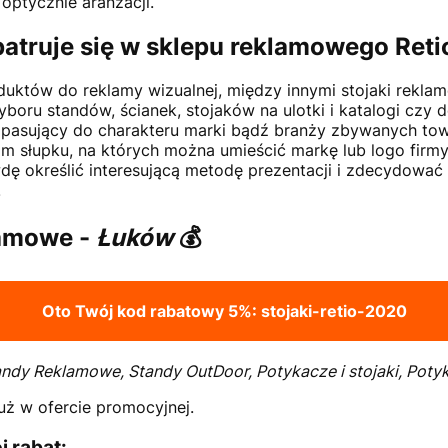
optycznie aranżacji.
atruje się w sklepu reklamowego Reti
uktów do reklamy wizualnej, między innymi stojaki rekla
boru standów, ścianek, stojaków na ulotki i katalogi cz
ej pasujący do charakteru marki bądź branży zbywanych 
 słupku, na których można umieścić markę lub logo firmy.
ę określić interesującą metodę prezentacji i zdecydować 
.
lamowe -
Łuków
💰
Oto Twój kod rabatowy 5%:
stojaki-retio-2020
ndy Reklamowe, Standy OutDoor, Potykacze i stojaki, Poty
uż w ofercie promocyjnej.
j rabat: