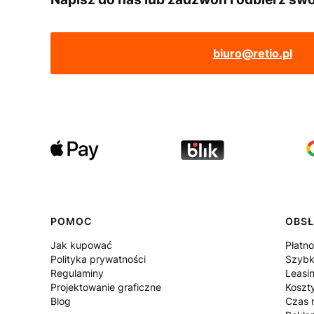
biuro@retio.pl
POMOC
OBSŁ
Jak kupować
Płatno
Polityka prywatności
Szybk
Regulaminy
Leasi
Projektowanie graficzne
Koszt
Blog
Czas r