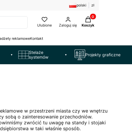
polski
zł
Produkty w koszyku: 
Ulubione
Zaloguj się
Koszyk
adżety reklamowe
Kontakt
Stelaże
Projekty graficzne
▼
▼
systemów
reklamowe w przestrzeni miasta czy we wnętrzu
ędzy sobą o zainteresowanie przechodniów.
winniśmy zwrócić tu uwagę na standy i stojaki
dsiębiorstwa w taki właśnie sposób.