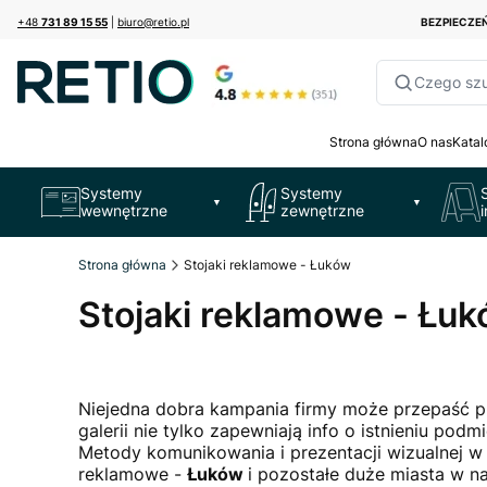
+48
731 89 15 55
|
biuro@retio.pl
BEZPIECZ
Czego sz
Strona główna
O nas
Katal
Systemy
Systemy
▼
▼
wewnętrzne
zewnętrzne
Strona główna
Stojaki reklamowe - Łuków
Stojaki reklamowe - Łu
Niejedna dobra kampania firmy może przepaść p
galerii nie tylko zapewniają info o istnieniu po
Metody komunikowania i prezentacji wizualnej w
reklamowe -
Łuków
i pozostałe duże miasta w n