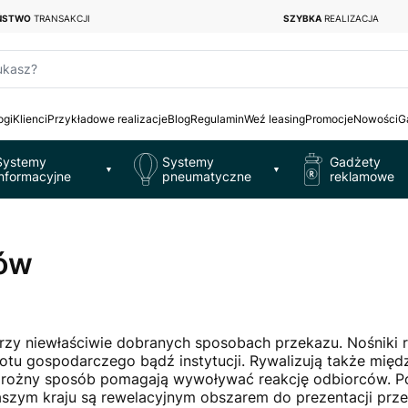
EŃSTWO
TRANSAKCJI
SZYBKA
REALIZACJA
ukasz?
ogi
Klienci
Przykładowe realizacje
Blog
Regulamin
Weź leasing
Promocje
Nowości
G
Systemy
Systemy
Gadżety
▼
▼
informacyjne
pneumatyczne
reklamowe
ków
rzy niewłaściwie dobranych sposobach przekazu. Nośniki 
dmiotu gospodarczego bądź instytucji. Rywalizują także mi
 rożny sposób pomagają wywoływać reakcję odbiorców. Po
aszym kraju są rewelacyjnym obszarem do prezentacji prze