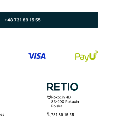
+48 731 89 15 55
Adres:
Rokocin 4D
83-200 Rokocin
Polska
ies
731 89 15 55