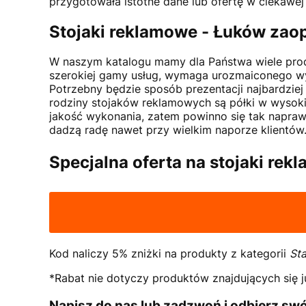
przygotowała istotne dane lub ofertę w ciekawej 
Stojaki reklamowe -
Łuków
zaop
W naszym katalogu mamy dla Państwa wiele prod
szerokiej gamy usług, wymaga urozmaiconego wy
Potrzebny będzie sposób prezentacji najbardzi
rodziny stojaków reklamowych są półki w wysokim
jakość wykonania, zatem powinno się tak naprawd
dadzą radę nawet przy wielkim naporze klientów
Specjalna oferta na stojaki rek
Kod naliczy 5% zniżki na produkty z kategorii
Sta
*Rabat nie dotyczy produktów znajdujących się j
Napisz do nas lub zadzwoń i odbierz swó