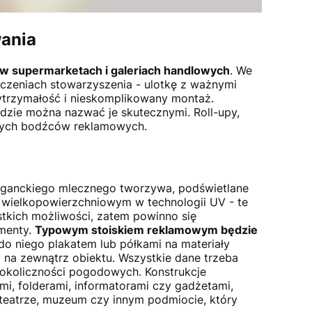
ania
 w supermarketach i galeriach handlowych
. We
szczeniach stowarzyszenia - ulotkę z ważnymi
wytrzymałość i nieskomplikowany montaż.
ędzie można nazwać je skutecznymi. Roll-upy,
ejnych bodźców reklamowych.
eleganckiego mlecznego tworzywa, podświetlane
 wielkopowierzchniowym w technologii UV - te
tkich możliwości, zatem powinno się
ementy.
Typowym stoiskiem reklamowym będzie
do niego plakatem lub półkami na materiały
na zewnątrz obiektu. Wszystkie dane trzeba
 okoliczności pogodowych. Konstrukcje
mi, folderami, informatorami czy gadżetami,
, teatrze, muzeum czy innym podmiocie, który