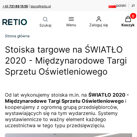
polski
zł
+48
731 89 15 55
|
biuro@retio.pl
Produk
Menu
Zaloguj się
Koszyk
Strona główna
Stoiska targowe na ŚWIATŁO
2020 - Międzynarodowe Targi
Sprzetu Oświetleniowego
Od lat wykonujemy stoiska m.in. na
ŚWIATŁO 2020 -
Międzynarodowe Targi Sprzetu Oświetleniowego
i
kooperujemy z ogromną grupą przedsiębiorców,
wystawiających się na tym wydarzeniu. Systemy
wystawiennicze to ważny element każdego
uczestnictwa w tego typu przedsięwzięciu.