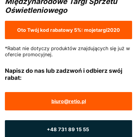
Międzynarodowe Targi Sprzetu
Oświetleniowego
Oto Twój kod rabatowy 5%:
mojetargi2020
*Rabat nie dotyczy produktów znajdujących się już w
ofercie promocyjnej.
Napisz do nas lub zadzwoń i odbierz swój
rabat:
biuro@retio.pl
+48 731 89 15 55