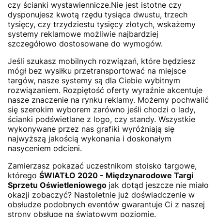
czy ścianki wystawiennicze.Nie jest istotne czy
dysponujesz kwotą rzędu tysiąca dwustu, trzech
tysięcy, czy trzydziestu tysięcy złotych, wskażemy
systemy reklamowe możliwie najbardziej
szczegółowo dostosowane do wymogów.
Jeśli szukasz mobilnych rozwiązań, które będziesz
mógł bez wysiłku przetransportować na miejsce
targów, nasze systemy są dla Ciebie wybitnym
rozwiązaniem. Rozpiętość oferty wyraźnie akcentuje
nasze znaczenie na rynku reklamy. Możemy pochwalić
się szerokim wyborem zarówno jeśli chodzi o lady,
ścianki podświetlane z logo, czy standy. Wszystkie
wykonywane przez nas grafiki wyróżniają się
najwyższą jakością wykonania i doskonałym
nasyceniem odcieni.
Zamierzasz pokazać uczestnikom stoisko targowe,
którego
ŚWIATŁO 2020 - Międzynarodowe Targi
Sprzetu Oświetleniowego
jak dotąd jeszcze nie miało
okazji zobaczyć? Nastoletnie już doświadczenie w
obsłudze podobnych eventów gwarantuje Ci z naszej
strony obsługę na światowym poziomie.