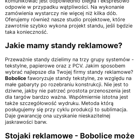
komunikować jest odpowiednio biegła i ekspresowo
odpowie w przypadku wątpliwości. Na wykonanie
zamówienia wystarczy nie więcej niż kilka dób.
Oferujemy również nasze studio projektowe, które
zawrotnie szybko wykona projekt standu, jeśli będzie
taka konieczność.
Jakie mamy standy reklamowe?
Przeważnie standy dzielimy na trzy grupy systemów -
tekstylne, papierowe oraz z PCV. Jakim sposobem
wybrać najlepsze dla Twojej firmy standy reklamowe?
Bobolice
faworyzuje standy tekstylne, ze względu na
małe gabaryty po rozebraniu konstrukcji. Nie jest to
dziwne, jakby nie patrzeć prostota przenoszenia jest
dla targów bardzo ważna. Współmiernie istotna jest
także szczegółowość wydruku. Metoda którą
posługujemy się przy cyklu produkcji to sublimacja.
Daje gwarancję ona uzyskanie nieskazitelnej
jaskrawości barw.
Stojaki reklamowe -
Bobolice
może