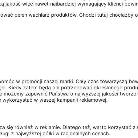
ką jakość więc nawet najbardziej wymagający klienci powin
rować pełen wachlarz produktów. Chodzi tutaj chociażby o
omóc w promocji naszej marki. Cały czas towarzyszą bo
ięci. Kiedy zatem będą oni potrzebować określonego produ
e, że możemy zapewnić Państwa o najwyższej jakości tworz
się wykorzystać w waszej kampanii reklamowej.
a się również w reklamie. Dlatego też, warto korzystać z 
sługi z najwyższej półki w racjonalnych cenach.