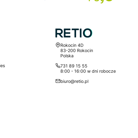
Adres:
Rokocin 4D
83-200 Rokocin
Polska
ies
731 89 15 55
8:00 - 16:00 w dni robocze
biuro@retio.pl