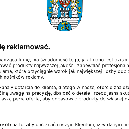
się reklamować.
dząca firmę, ma świadomość tego, jak trudno jest dzisiaj
erować produkty najwyższej jakości, zapewniać profesjonal
klama, która przyciągnie wzrok jak największej liczby odb
ch nośników reklamy.
 kanały dotarcia do klienta, dlatego w naszej ofercie zna
ą uwagę na precyzję, dbałość o detale i rzecz jasna sku
 naszą pełną ofertą, aby dopasować produkty do własnej dzi
sób na to, aby dać znać naszym Klientom, iż w danym miejs