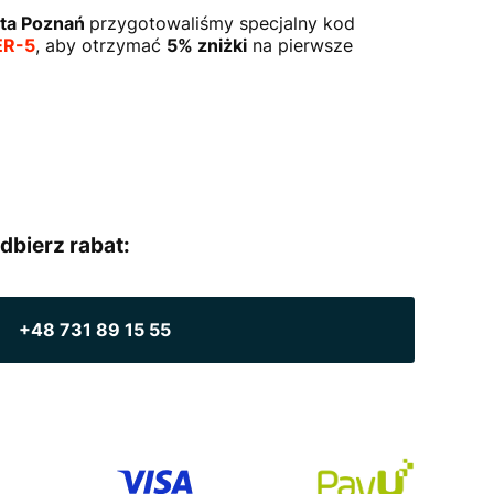
ta Poznań
przygotowaliśmy specjalny kod
ER-5
, aby otrzymać
5% zniżki
na pierwsze
dbierz rabat:
+48 731 89 15 55