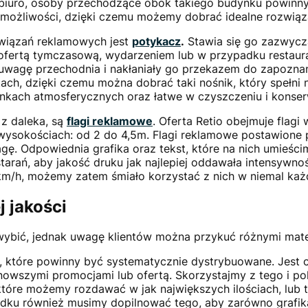
y biuro, osoby przechodzące obok takiego budynku powinny
m możliwości, dzięki czemu możemy dobrać idealne rozwiąza
związań reklamowych jest
potykacz
.
Stawia się go zazwycza
z ofertą tymczasową, wydarzeniem lub w przypadku restaur
 uwagę przechodnia i nakłaniały go przekazem do zapoznania
h, dzięki czemu można dobrać taki nośnik, który spełni n
kach atmosferycznych oraz łatwe w czyszczeniu i konser
 z daleka, są
flagi reklamowe
. Oferta Retio obejmuje flagi 
wysokościach: od 2 do 4,5m. Flagi reklamowe postawione p
agę. Odpowiednia grafika oraz tekst, które na nich umieś
tarań, aby jakość druku jak najlepiej oddawała intensywno
km/h, możemy zatem śmiało korzystać z nich w niemal ka
 jakości
ę wybić, jednak uwagę klientów można przykuć różnymi mat
, które powinny być systematycznie dystrybuowane. Jest ca
ajnowszymi promocjami lub ofertą. Skorzystajmy z tego i 
 które możemy rozdawać w jak największych ilościach, lub 
ku również musimy dopilnować tego, aby zarówno grafika, j