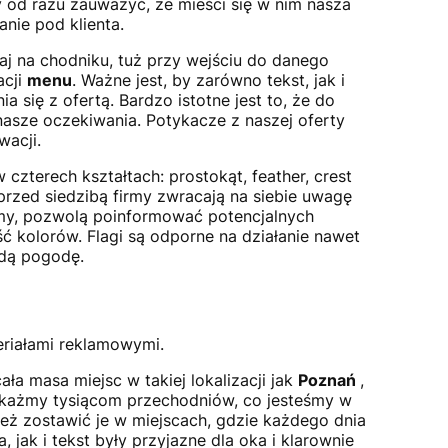
 od razu zauważyć, że mieści się w nim nasza
nie pod klienta.
j na chodniku, tuż przy wejściu do danego
acji
menu
. Ważne jest, by zarówno tekst, jak i
 się z ofertą. Bardzo istotne jest to, że do
asze oczekiwania. Potykacze z naszej oferty
wacji.
w czterech kształtach: prostokąt, feather, crest
rzed siedzibą firmy zwracają na siebie uwagę
cimy, pozwolą poinformować potencjalnych
ść kolorów. Flagi są odporne na działanie nawet
żdą pogodę.
eriałami reklamowymi.
ła masa miejsc w takiej lokalizacji jak
Poznań
,
pokażmy tysiącom przechodniów, co jesteśmy w
też zostawić je w miejscach, gdzie każdego dnia
ak i tekst były przyjazne dla oka i klarownie