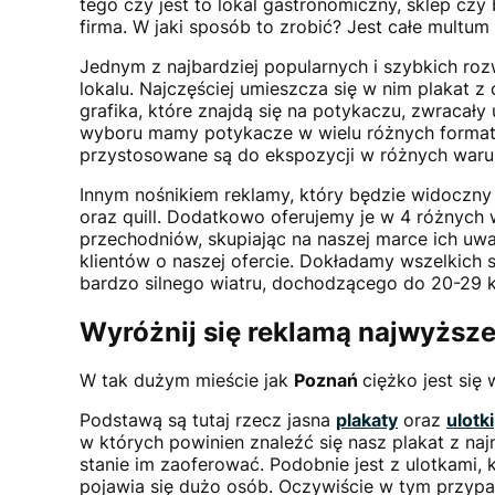
tego czy jest to lokal gastronomiczny, sklep cz
firma. W jaki sposób to zrobić? Jest całe multu
Jednym z najbardziej popularnych i szybkich ro
lokalu. Najczęściej umieszcza się w nim plakat 
grafika, które znajdą się na potykaczu, zwracały
wyboru mamy potykacze w wielu różnych formatac
przystosowane są do ekspozycji w różnych warun
Innym nośnikiem reklamy, który będzie widoczny
oraz quill. Dodatkowo oferujemy je w 4 różnych 
przechodniów, skupiając na naszej marce ich uw
klientów o naszej ofercie. Dokładamy wszelkich s
bardzo silnego wiatru, dochodzącego do 20-29 
Wyróżnij się reklamą najwyższej
W tak dużym mieście jak
Poznań
ciężko jest si
Podstawą są tutaj rzecz jasna
plakaty
oraz
ulotki
w których powinien znaleźć się nasz plakat z n
stanie im zaoferować. Podobnie jest z ulotkami,
pojawia się dużo osób. Oczywiście w tym przypad