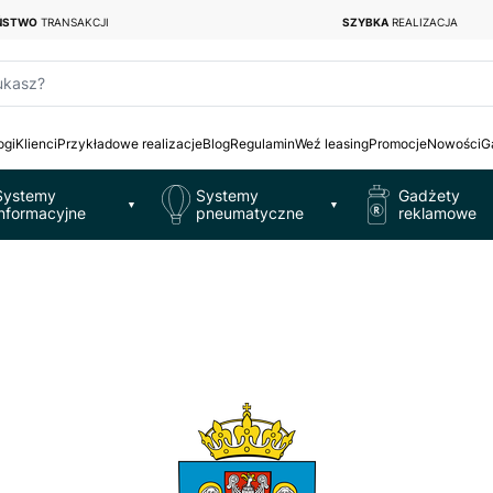
EŃSTWO
TRANSAKCJI
SZYBKA
REALIZACJA
ukasz?
ogi
Klienci
Przykładowe realizacje
Blog
Regulamin
Weź leasing
Promocje
Nowości
G
Systemy
Systemy
Gadżety
▼
▼
informacyjne
pneumatyczne
reklamowe