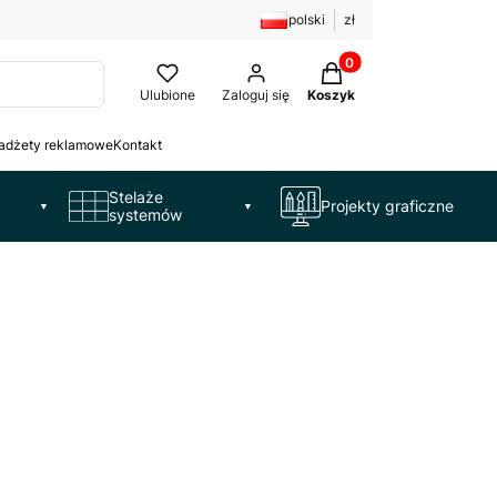
polski
zł
Produkty w koszyku: 
Ulubione
Zaloguj się
Koszyk
adżety reklamowe
Kontakt
Stelaże
Projekty graficzne
▼
▼
systemów