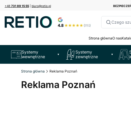
+48
731 89 15 55
|
biuro@retio.pl
BEZPIECZ
Czego sz
Strona główna
O nas
Katal
Systemy
Systemy
▼
▼
wewnętrzne
zewnętrzne
Strona główna
Reklama Poznań
Reklama Poznań