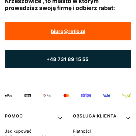
Krzeszowice , to miasto w którym
prowadzisz swoją firmę i odbierz rabat:
biuro@retio.pl
+48 731 89 15 55
POMOC
OBSŁUGA KLIENTA
Jak kupować
Płatności