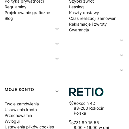
Polityka prywatności
Szybki zwrot
Regulaminy
Leasing
Projektowanie graficzne
Koszty dostawy
Blog
Czas realizacji zamówień
Reklamacje i zwroty
Gwarancja
MOJE KONTO
Adres:
Rokocin 4D
Twoje zamówienia
83-200 Rokocin
Ustawienia konta
Polska
Przechowalnia
Wyloguj
731 89 15 55
Ustawienia plików cookies
8:00 - 16:00 w dni