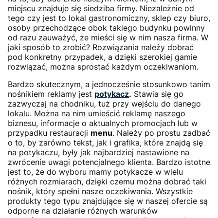
miejscu znajduje się siedziba firmy. Niezależnie od
tego czy jest to lokal gastronomiczny, sklep czy biuro,
osoby przechodzące obok takiego budynku powinny
od razu zauważyć, że mieści się w nim nasza firma. W
jaki sposób to zrobić? Rozwiązania należy dobrać
pod konkretny przypadek, a dzięki szerokiej gamie
rozwiązać, można sprostać każdym oczekiwaniom.
Bardzo skutecznym, a jednocześnie stosunkowo tanim
nośnikiem reklamy jest
potykacz
.
Stawia się go
zazwyczaj na chodniku, tuż przy wejściu do danego
lokalu. Można na nim umieścić reklamę naszego
biznesu, informacje o aktualnych promocjach lub w
przypadku restauracji
menu
. Należy po prostu zadbać
o to, by zarówno tekst, jak i grafika, które znajdą się
na potykaczu, były jak najbardziej nastawione na
zwrócenie uwagi potencjalnego klienta. Bardzo istotne
jest to, że do wyboru mamy potykacze w wielu
różnych rozmiarach, dzięki czemu można dobrać taki
nośnik, który spełni nasze oczekiwania. Wszystkie
produkty tego typu znajdujące się w naszej ofercie są
odporne na działanie różnych warunków