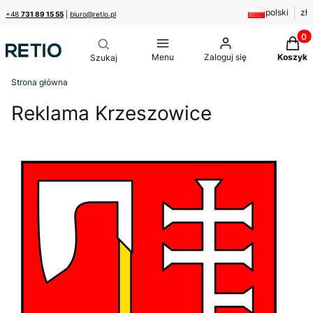
polski
zł
+48
731 89 15 55
|
biuro@retio.pl
Produk
Menu
Zaloguj się
Koszyk
Strona główna
Reklama Krzeszowice