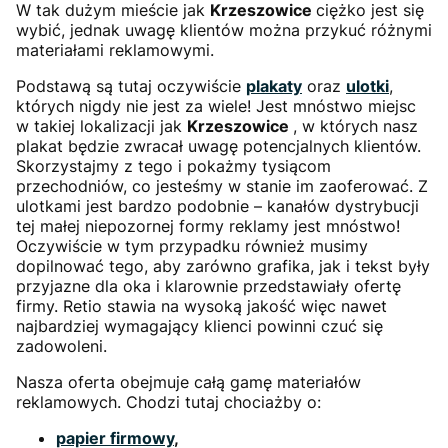
W tak dużym mieście jak
Krzeszowice
ciężko jest się
wybić, jednak uwagę klientów można przykuć różnymi
materiałami reklamowymi.
Podstawą są tutaj oczywiście
plakaty
oraz
ulotki
,
których nigdy nie jest za wiele! Jest mnóstwo miejsc
w takiej lokalizacji jak
Krzeszowice
, w których nasz
plakat będzie zwracał uwagę potencjalnych klientów.
Skorzystajmy z tego i pokażmy tysiącom
przechodniów, co jesteśmy w stanie im zaoferować. Z
ulotkami jest bardzo podobnie – kanałów dystrybucji
tej małej niepozornej formy reklamy jest mnóstwo!
Oczywiście w tym przypadku również musimy
dopilnować tego, aby zarówno grafika, jak i tekst były
przyjazne dla oka i klarownie przedstawiały ofertę
firmy. Retio stawia na wysoką jakość więc nawet
najbardziej wymagający klienci powinni czuć się
zadowoleni.
Nasza oferta obejmuje całą gamę materiałów
reklamowych. Chodzi tutaj chociażby o:
papier firmowy
,