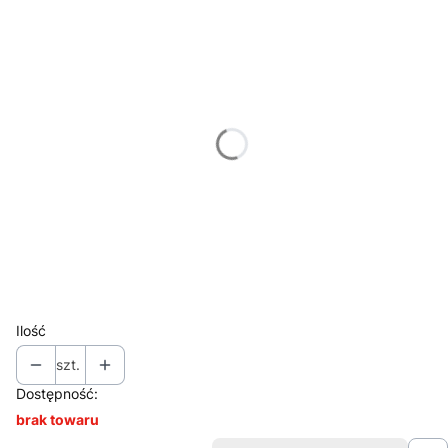
Poszczególne warianty mogą różnić się ceną
*
Miejsce znakowania
Wybierz
*
Znakowanie
Wybierz
*
Nakład (jednego projektu)
Wybierz
Ilość
szt.
Dostępność:
brak towaru