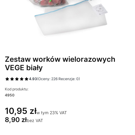
Zestaw worków wielorazowych
VEGE biały
4.93
(Oceny: 226 Recenzje: 0)
Kod produktu:
4950
10,95 zł
w tym 23% VAT
w tym
23%
VAT
8,90 zł
bez VAT
Wybierz wariant produktu: