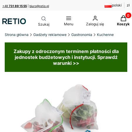
polski
zł
+48
731 89 15 55
|
biuro@retio.pl
Produk
Menu
Zaloguj się
Koszyk
Strona główna
Gadżety reklamowe
Gastronomia
Kuchenne
Zakupy z odroczonym terminem płatności dla
jednostek budżetowych i instytucji. Sprawdź
warunki >>