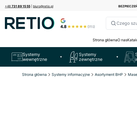
+48
731 89 15 55
|
biuro@retio.pl
BEZPIECZ
Czego sz
Strona główna
O nas
Katal
Systemy
Systemy
▼
▼
wewnętrzne
zewnętrzne
Strona główna
Systemy informacyjne
Asortyment BHP
Mase