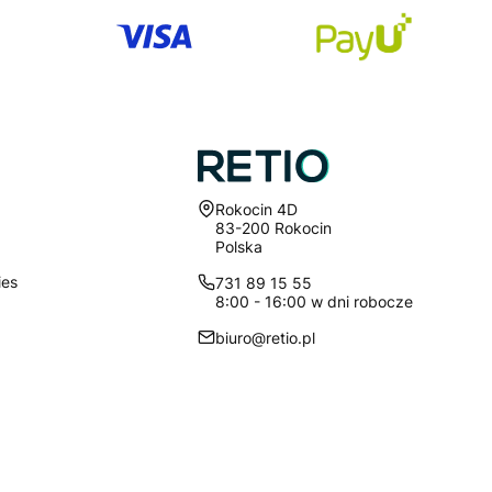
Adres:
Rokocin 4D
83-200 Rokocin
Polska
ies
731 89 15 55
8:00 - 16:00 w dni robocze
biuro@retio.pl