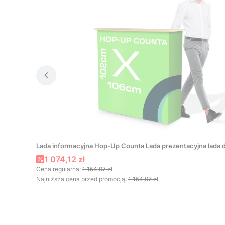
Lada informacyjna Hop-Up Counta Lada prezentacyjna lada d
Cena promocyjna
1 074,12 zł
Cena regularna:
1 154,97 zł
Najniższa cena przed promocją:
1 154,97 zł