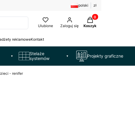
polski
zł
Produkty w koszyku: 
Ulubione
Zaloguj się
Koszyk
adżety reklamowe
Kontakt
Stelaże
Projekty graficzne
▼
▼
systemów
eci - renifer