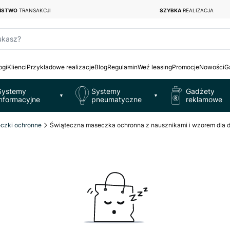
EŃSTWO
TRANSAKCJI
SZYBKA
REALIZACJA
ukasz?
ogi
Klienci
Przykładowe realizacje
Blog
Regulamin
Weź leasing
Promocje
Nowości
G
Systemy
Systemy
Gadżety
▼
▼
informacyjne
pneumatyczne
reklamowe
czki ochronne
Świąteczna maseczka ochronna z nausznikami i wzorem dla dzi