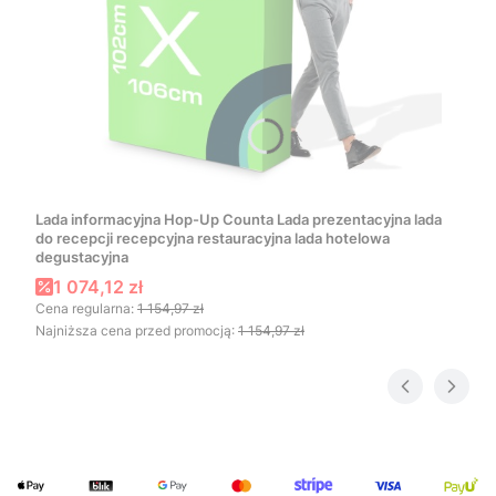
Lada informacyjna Hop-Up Counta Lada prezentacyjna lada
do recepcji recepcyjna restauracyjna lada hotelowa
degustacyjna
Cena promocyjna
1 074,12 zł
Cena regularna:
1 154,97 zł
Najniższa cena przed promocją:
1 154,97 zł