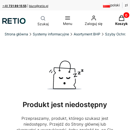
polski
zł
+48
731 89 15 55
|
biuro@retio.pl
Produk
Menu
Zaloguj się
Koszyk
Strona główna
Systemy informacyjne
Asortyment BHP
Szyby Ochronn
Produkt jest niedostępny
Przepraszamy, produkt, którego szukasz jest
niedostępny. Przejdź do Strony głównej lub
skorzystaj z wyszukiwarki, żeby znaleźć to, co Cię