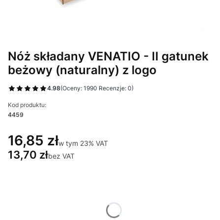
Nóż składany VENATIO - II gatunek
beżowy (naturalny) z logo
4.98
(Oceny: 1990 Recenzje: 0)
Kod produktu:
4459
16,85 zł
w tym 23% VAT
w tym
23%
VAT
13,70 zł
bez VAT
Wybierz wariant produktu:
Poszczególne warianty mogą różnić się ceną