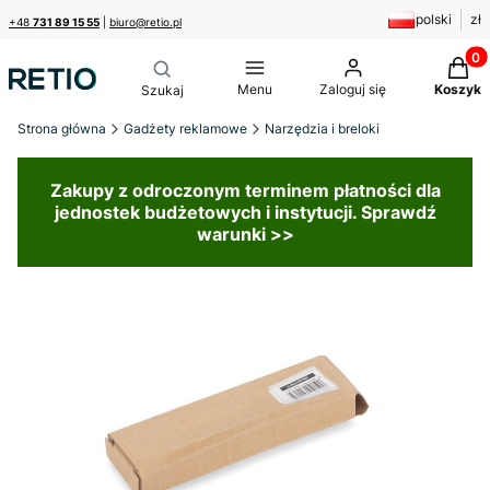
polski
zł
+48
731 89 15 55
|
biuro@retio.pl
Produk
Menu
Zaloguj się
Koszyk
Strona główna
Gadżety reklamowe
Narzędzia i breloki
Zakupy z odroczonym terminem płatności dla
jednostek budżetowych i instytucji. Sprawdź
warunki >>