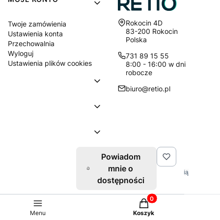
Adres:
Rokocin 4D
Twoje zamówienia
83-200 Rokocin
Ustawienia konta
Polska
Przechowalnia
Wyloguj
731 89 15 55
Ustawienia plików cookies
8:00 - 16:00 w dni
robocze
biuro@retio.pl
Powiadom
© 2026 Retio.pl. Wszelkie prawa zastrzeżone.
mnie o
Znaki towarowe i nazwy firmowe używane w serwisie są własnością
dostępności
wyłączne tychże firm.
Produkty w koszyku: 0
Sklep internetowy
Shoper Premium
Menu
Koszyk