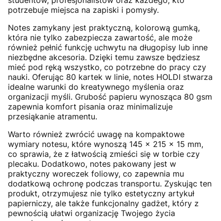
studentów, profesjonalistów oraz każdego, kto
potrzebuje miejsca na zapiski i pomysły.
Notes zamykany jest praktyczną, kolorową gumką,
która nie tylko zabezpiecza zawartość, ale może
również pełnić funkcję uchwytu na długopisy lub inne
niezbędne akcesoria. Dzięki temu zawsze będziesz
mieć pod ręką wszystko, co potrzebne do pracy czy
nauki. Oferując 80 kartek w linie, notes HOLDI stwarza
idealne warunki do kreatywnego myślenia oraz
organizacji myśli. Grubość papieru wynosząca 80 gsm
zapewnia komfort pisania oraz minimalizuje
przesiąkanie atramentu.
Warto również zwrócić uwagę na kompaktowe
wymiary notesu, które wynoszą 145 x 215 x 15 mm,
co sprawia, że z łatwością zmieści się w torbie czy
plecaku. Dodatkowo, notes pakowany jest w
praktyczny woreczek foliowy, co zapewnia mu
dodatkową ochronę podczas transportu. Zyskując ten
produkt, otrzymujesz nie tylko estetyczny artykuł
papierniczy, ale także funkcjonalny gadżet, który z
pewnością ułatwi organizację Twojego życia