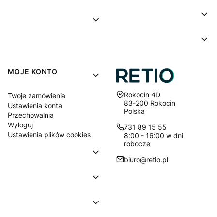
MOJE KONTO
Adres:
Rokocin 4D
Twoje zamówienia
83-200 Rokocin
Ustawienia konta
Polska
Przechowalnia
Wyloguj
731 89 15 55
Ustawienia plików cookies
8:00 - 16:00 w dni
robocze
biuro@retio.pl