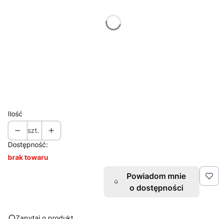
Wybierz
*
Znakowanie
Wybierz
*
Nakład (jednego projektu)
Wybierz
Ilość
szt.
Dostępność:
brak towaru
Powiadom mnie
o dostępności
Zapytaj o produkt