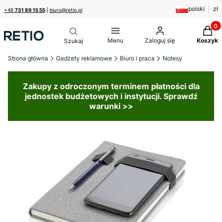
polski
zł
+48
731 89 15 55
|
biuro@retio.pl
Produk
Menu
Zaloguj się
Koszyk
Strona główna
Gadżety reklamowe
Biuro i praca
Notesy
Zakupy z odroczonym terminem płatności dla
jednostek budżetowych i instytucji. Sprawdź
warunki >>