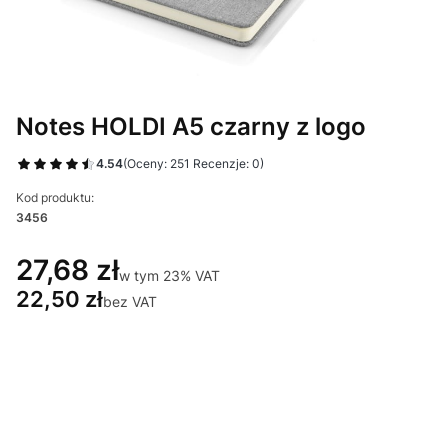
Notes HOLDI A5 czarny z logo
4.54
(Oceny: 251 Recenzje: 0)
Kod produktu:
3456
27,68 zł
w tym 23% VAT
w tym
23%
VAT
22,50 zł
bez VAT
Wybierz wariant produktu:
Poszczególne warianty mogą różnić się ceną
*
Miejsce znakowania