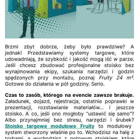
Brzmi zbyt dobrze, żeby było prawdziwe? A
jednak! Przedstawiamy systemy targowe, które
udowadniają, że szybkość i jakość mogą iść w parze.
Jeśli chcesz zbudować profesjonalne stoisko bez
wynajmowania ekipy, szukania narzędzi i godzin
spędzonych przy montażu, poznaj
Fruity 24 m²
.
Gotowe do działania w pół godziny. Serio.
Czas to zasób, którego na evencie zawsze brakuje.
Załadunek, dojazd, rejestracja, ostatnie poprawki w
prezentacji, rozstawianie materiałów… i jeszcze
stoisko. A co, jeśli ono mogłoby “ustawić się samo”?
Albo przynajmniej bez stresu, narzędzi i śrubek?
Stoisko targowe modułowe
Fruity
to modułowy
system stworzony właśnie po to. Wchodzisz na halę z
torbami, a wychodzisz z gotowym stoiskiem, które