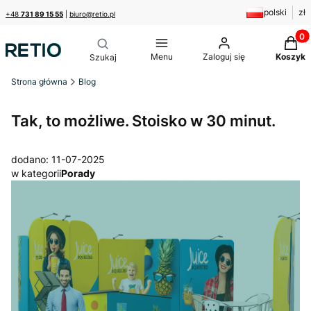
polski
zł
+48
731 89 15 55
|
biuro@retio.pl
Produk
Menu
Zaloguj się
Koszyk
Strona główna
Blog
Tak, to możliwe. Stoisko w 30 minut.
dodano: 11-07-2025
w kategorii
Porady