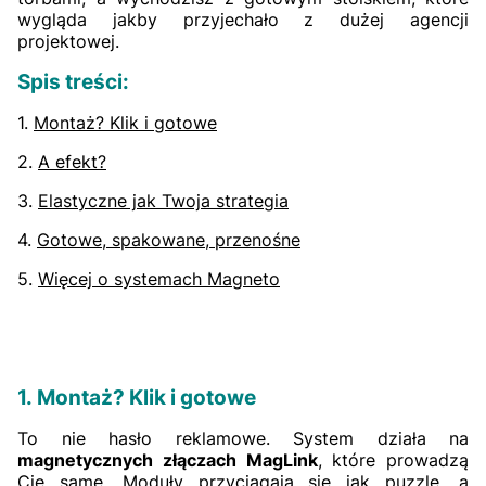
wygląda jakby przyjechało z dużej agencji
projektowej.
Spis treści:
1.
Montaż? Klik i gotowe
2.
A efekt?
3.
Elastyczne jak Twoja strategia
4.
Gotowe, spakowane, przenośne
5.
Więcej o systemach Magneto
1. Montaż? Klik i gotowe
To nie hasło reklamowe. System działa na
magnetycznych złączach MagLink
, które prowadzą
Cię same. Moduły przyciągają się jak puzzle, a