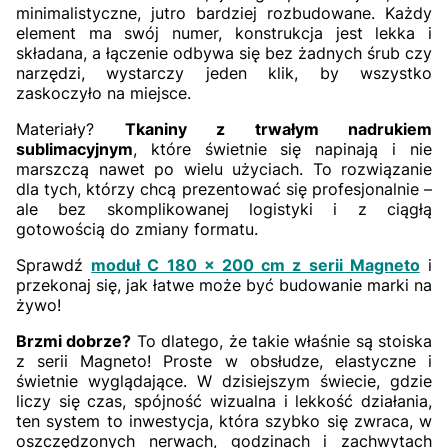
minimalistyczne, jutro bardziej rozbudowane. Każdy
element ma swój numer, konstrukcja jest lekka i
składana, a łączenie odbywa się bez żadnych śrub czy
narzędzi, wystarczy jeden klik, by wszystko
zaskoczyło na miejsce.
Materiały?
Tkaniny z trwałym nadrukiem
sublimacyjnym
, które świetnie się napinają i nie
marszczą nawet po wielu użyciach. To rozwiązanie
dla tych, którzy chcą prezentować się profesjonalnie –
ale bez skomplikowanej logistyki i z ciągłą
gotowością do zmiany formatu.
Sprawdź
moduł C 180 × 200 cm z serii Magneto
i
przekonaj się, jak łatwe może być budowanie marki na
żywo!
Brzmi dobrze?
To dlatego, że takie właśnie są stoiska
z serii Magneto! Proste w obsłudze, elastyczne i
świetnie wyglądające. W dzisiejszym świecie, gdzie
liczy się czas, spójność wizualna i lekkość działania,
ten system to inwestycja, która szybko się zwraca, w
oszczędzonych nerwach, godzinach i zachwytach