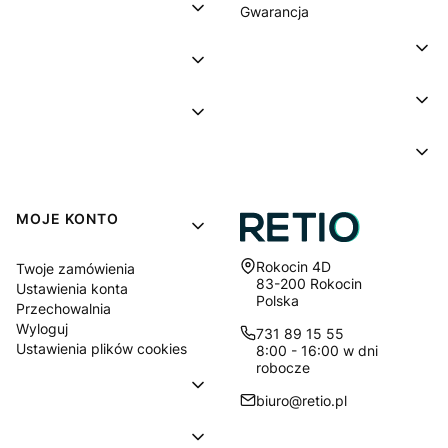
Gwarancja
MOJE KONTO
Adres:
Rokocin 4D
Twoje zamówienia
83-200 Rokocin
Ustawienia konta
Polska
Przechowalnia
Wyloguj
731 89 15 55
Ustawienia plików cookies
8:00 - 16:00 w dni
robocze
biuro@retio.pl