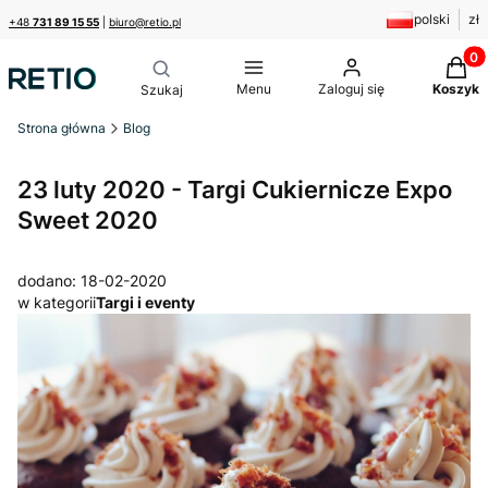
polski
zł
+48
731 89 15 55
|
biuro@retio.pl
Produk
Menu
Zaloguj się
Koszyk
Strona główna
Blog
23 luty 2020 - Targi Cukiernicze Expo
Sweet 2020
dodano: 18-02-2020
w kategorii
Targi i eventy