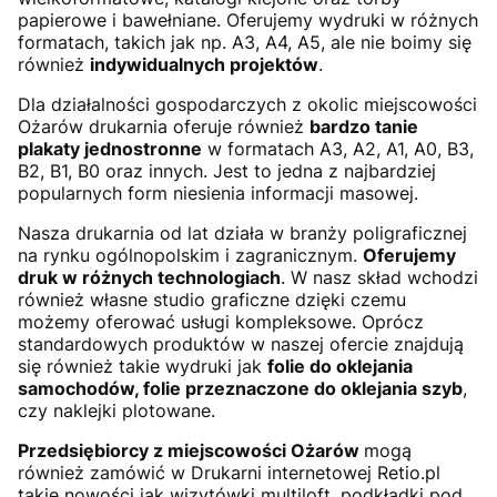
papierowe i bawełniane. Oferujemy wydruki w różnych
formatach, takich jak np. A3, A4, A5, ale nie boimy się
również
indywidualnych projektów
.
Dla działalności gospodarczych z okolic miejscowości
Ożarów drukarnia oferuje również
bardzo tanie
plakaty jednostronne
w formatach A3, A2, A1, A0, B3,
B2, B1, B0 oraz innych. Jest to jedna z najbardziej
popularnych form niesienia informacji masowej.
Nasza drukarnia od lat działa w branży poligraficznej
na rynku ogólnopolskim i zagranicznym.
Oferujemy
druk w różnych technologiach
. W nasz skład wchodzi
również własne studio graficzne dzięki czemu
możemy oferować usługi kompleksowe. Oprócz
standardowych produktów w naszej ofercie znajdują
się również takie wydruki jak
folie do oklejania
samochodów, folie przeznaczone do oklejania szyb
,
czy naklejki plotowane.
Przedsiębiorcy z miejscowości Ożarów
mogą
również zamówić w Drukarni internetowej Retio.pl
takie nowości jak wizytówki multiloft, podkładki pod