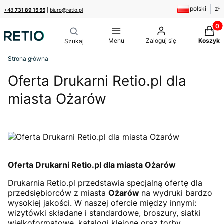
polski
zł
+48
731 89 15 55
|
biuro@retio.pl
Produk
Menu
Zaloguj się
Koszyk
Strona główna
Oferta Drukarni Retio.pl dla
miasta Ożarów
Oferta Drukarni Retio.pl dla miasta Ożarów
Drukarnia Retio.pl przedstawia specjalną ofertę dla
przedsiębiorców z miasta
Ożarów
na wydruki bardzo
wysokiej jakości. W naszej ofercie między innymi:
wizytówki składane i standardowe, broszury, siatki
wielkoformatowe, katalogi klejone oraz torby