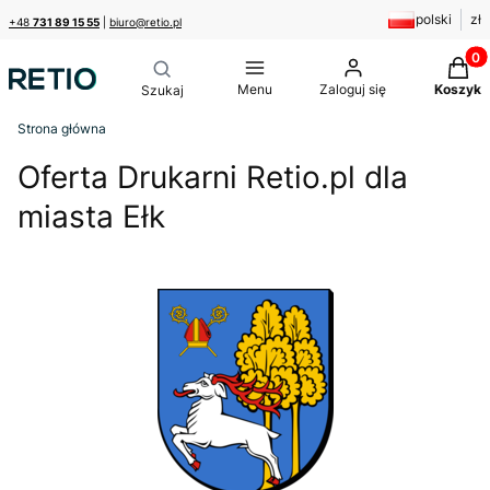
polski
zł
+48
731 89 15 55
|
biuro@retio.pl
Produk
Menu
Zaloguj się
Koszyk
Strona główna
Oferta Drukarni Retio.pl dla
miasta Ełk