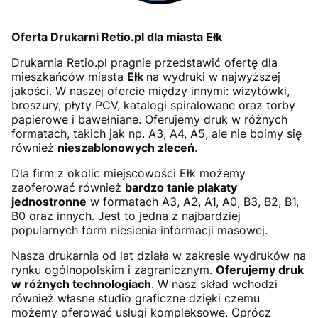
Oferta Drukarni Retio.pl dla miasta Ełk
Drukarnia Retio.pl pragnie przedstawić ofertę dla
mieszkańców miasta
Ełk
na wydruki w najwyższej
jakości. W naszej ofercie między innymi: wizytówki,
broszury, płyty PCV, katalogi spiralowane oraz torby
papierowe i bawełniane. Oferujemy druk w różnych
formatach, takich jak np. A3, A4, A5, ale nie boimy się
również
nieszablonowych zleceń
.
Dla firm z okolic miejscowości Ełk możemy
zaoferować również
bardzo tanie plakaty
jednostronne
w formatach A3, A2, A1, A0, B3, B2, B1,
B0 oraz innych. Jest to jedna z najbardziej
popularnych form niesienia informacji masowej.
Nasza drukarnia od lat działa w zakresie wydruków na
rynku ogólnopolskim i zagranicznym.
Oferujemy druk
w różnych technologiach
. W nasz skład wchodzi
również własne studio graficzne dzięki czemu
możemy oferować usługi kompleksowe. Oprócz