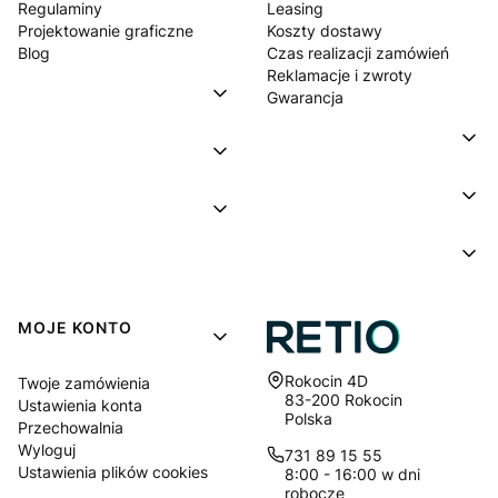
Regulaminy
Leasing
Projektowanie graficzne
Koszty dostawy
Blog
Czas realizacji zamówień
Reklamacje i zwroty
Gwarancja
MOJE KONTO
Adres:
Rokocin 4D
Twoje zamówienia
83-200 Rokocin
Ustawienia konta
Polska
Przechowalnia
Wyloguj
731 89 15 55
Ustawienia plików cookies
8:00 - 16:00 w dni
robocze