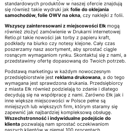
standardowych produktów w naszej ofercie znajdują
się również takie wydruki jak
folie do oklejania
samochodów, folie OWV na okna
, czy naklejki z folii.
Wszyscy zainteresowani z miejscowości Ełk
mogą
również złożyć zamówienie w Drukarni internetowej
Retio.pl takie nowości jak torby z papieru kraft,
podkłady na biurko czy notesy klejone. Cały czas
poszerzamy nasz asortyment, aby sprostać ciągle
rosnącym wymaganiom rynku. Skontaktuj się z nami, a
przedstawimy ofertę dopasowaną do Twoich potrzeb.
Podstawą marketingu w każdym nowoczesnym
przedsiębiorstwie jest
reklama drukowana
, a do tego
wymagana jest sprawdzona drukania. Przedsiębiorcy
z miasta Ełk również podzielają to zdanie i dlatego
decydują się na współpracę z nami. Zarówno Ełk jak i
inne większe miejscowości w Polsce pełne są
mniejszych lub większych firm, którym staramy się
zapewnić jak najbardziej kompleksową obsługę.
Wszechstronność i indywidualne podejście do
klienta
pozwalają nam sprostać oczekiwaniom
naszych klientów w niemal 100 procentach.