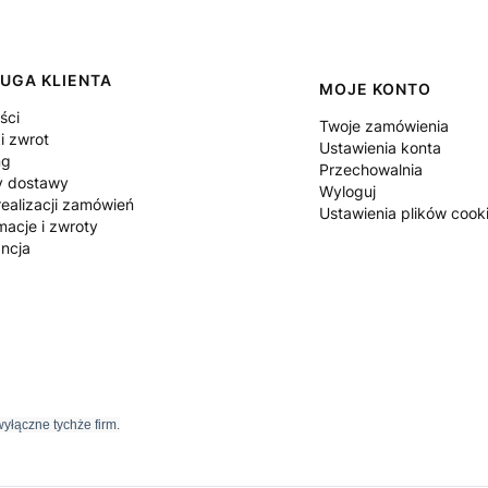
UGA KLIENTA
MOJE KONTO
ści
Twoje zamówienia
i zwrot
Ustawienia konta
ng
Przechowalnia
y dostawy
Wyloguj
ealizacji zamówień
Ustawienia plików cook
macje i zwroty
ncja
yłączne tychże firm.