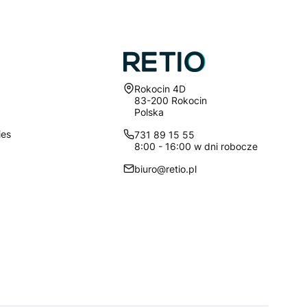
Adres:
Rokocin 4D
83-200 Rokocin
Polska
ies
731 89 15 55
8:00 - 16:00 w dni robocze
biuro@retio.pl