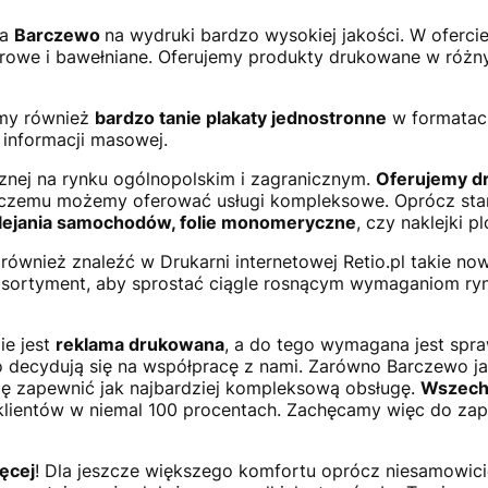
ta
Barczewo
na wydruki bardzo wysokiej jakości. W ofercie
erowe i bawełniane. Oferujemy produkty drukowane w różnyc
emy również
bardzo tanie plakaty jednostronne
w formatach 
a informacji masowej.
icznej na rynku ogólnopolskim i zagranicznym.
Oferujemy dr
i czemu możemy oferować usługi kompleksowe. Oprócz st
oklejania samochodów, folie monomeryczne
, czy naklejki p
ównież znaleźć w Drukarni internetowej Retio.pl takie now
asortyment, aby sprostać ciągle rosnącym wymaganiom rynk
ie jest
reklama drukowana
, a do tego wymagana jest spra
 decydują się na współpracę z nami. Zarówno Barczewo jak
się zapewnić jak najbardziej kompleksową obsługę.
Wszechs
lientów w niemal 100 procentach. Zachęcamy więc do zap
ięcej
! Dla jeszcze większego komfortu oprócz niesamowic