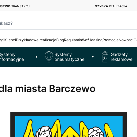
EŃSTWO
TRANSAKCJI
SZYBKA
REALIZACJA
ukasz?
ogi
Klienci
Przykładowe realizacje
Blog
Regulamin
Weź leasing
Promocje
Nowości
G
Systemy
Systemy
Gadżety
▼
▼
informacyjne
pneumatyczne
reklamowe
 dla miasta Barczewo