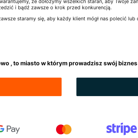
 gwarantujemy, że dołożymy wszelkich starań, aby Twoje z
rzedzić i bądź zawsze o krok przed konkurencją.
zawsze staramy się, aby każdy klient mógł nas polecić lub
wo , to miasto w którym prowadzisz swój biznes 