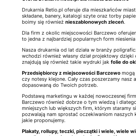
Drukarnia Retio.pl oferuje dla mieszkańców mias
składane, banery, katalogi szyte oraz torby papi
boimy się również
nieszablonowych zleceń
.
Dla firm z okolic miejscowości Barczewo oferuj
to jedna z najbardziej popularnych form niesieni
Nasza drukarnia od lat działa w branży poligraf
wchodzi również własny dział projektowy dzięk
znajdują się również takie wydruki jak
folie do 
Przedsiębiorcy z miejscowości Barczewo
mogą r
czy notesy klejone. Cały czas poszerzamy nasz 
dopasowaną do Twoich potrzeb.
Podstawą marketingu w każdej nowoczesnej firm
Barczewo również dobrze o tym wiedzą i dlatego
mniejszych lub większych firm, którym staramy 
pozwalają nam sprostać oczekiwaniom naszych k
jakie proponujemy.
Plakaty, rollupy, teczki, pieczątki i wiele, wiele w