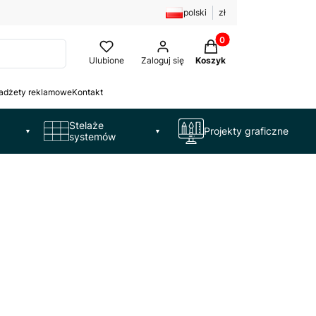
polski
zł
Produkty w koszyku: 
Ulubione
Zaloguj się
Koszyk
adżety reklamowe
Kontakt
Stelaże
Projekty graficzne
▼
▼
systemów