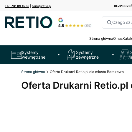
+48
731 89 15 55
|
biuro@retio.pl
BEZPIECZ
Czego sz
Strona główna
O nas
Katal
Systemy
Systemy
▼
▼
wewnętrzne
zewnętrzne
Strona główna
Oferta Drukarni Retio.pl dla miasta Barczewo
Oferta Drukarni Retio.pl