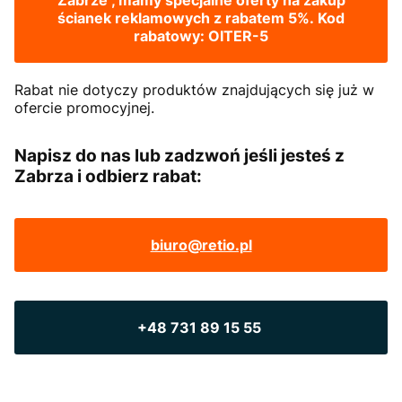
Zabrze , mamy specjalne oferty na zakup
ścianek reklamowych z rabatem 5%. Kod
rabatowy: OITER-5
Rabat nie dotyczy produktów znajdujących się już w
ofercie promocyjnej.
Napisz do nas lub zadzwoń jeśli jesteś z
Zabrza i odbierz rabat:
biuro@retio.pl
+48 731 89 15 55