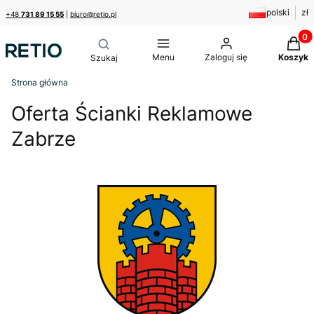
polski
zł
+48
731 89 15 55
|
biuro@retio.pl
Produk
Menu
Zaloguj się
Koszyk
Strona główna
Oferta Ścianki Reklamowe
Zabrze