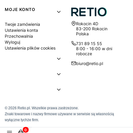
MOJE KONTO
Adres:
Rokocin 4D
Twoje zamówienia
83-200 Rokocin
Ustawienia konta
Polska
Przechowalnia
Wyloguj
731 89 15 55
Ustawienia plików cookies
8:00 - 16:00 w dni
robocze
biuro@retio.pl
© 2026 Retio.pl. Wszelkie prawa zastrzeżone.
Znaki towarowe i nazwy firmowe używane w serwisie są własnością
wyłączne tychże firm.
Produkty w koszyku: 0. Zobacz szczegóły