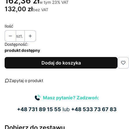
162,36 zł
w tym 23% VAT
w tym
23%
VAT
132,00 zł
bez VAT
Ilość
szt.
Dostępność:
produkt dostępny
Dodaj do koszyka
Zapytaj o produkt
Masz pytanie? Zadzwoń:
+48 731 89 15 55
lub
+48 533 73 67 83
Dobierz do zestawu