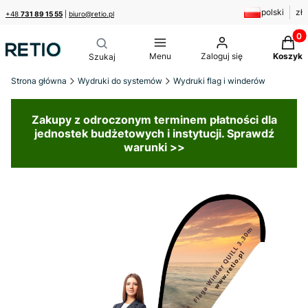
polski
zł
+48
731 89 15 55
|
biuro@retio.pl
Produk
Menu
Zaloguj się
Koszyk
Strona główna
Wydruki do systemów
Wydruki flag i winderów
Zakupy z odroczonym terminem płatności dla
jednostek budżetowych i instytucji. Sprawdź
warunki >>