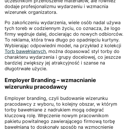
uczestnikom przenoszenie materiałów, ale również
dodaje profesjonalizmu wydarzeniu i wzmacnia
wizerunek organizatora.
Po zakończeniu wydarzenia, wiele osób nadal używa
tych toreb w codziennym życiu, co oznacza, że logo
firmy wędruje dalej, docierając do nowych odbiorców.
To reklama, która trwa długo po opadnięciu kurtyny.
Wybierając odpowiedni model, na przykład z kolekcji
Torb bawełnianych
, można dopasować styl torby do
charakteru wydarzenia i grupy docelowej, co jeszcze
bardziej zwiększy jej atrakcyjność i szanse na
długotrwałe użycie.
Employer Branding – wzmacnianie
wizerunku pracodawcy
Employer branding, czyli budowanie wizerunku
pracodawcy z wyboru, to kolejny obszar, w którym
torby bawełniane z nadrukiem mogą odegrać
kluczową rolę. Wręczenie nowym pracownikom
pakietu powitalnego zawierającego firmową torbę
bawełnianą to doskonały sposób na wzmocnienie