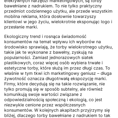
efektywnych narzędzi marketingowych, są torby
bawełniane z nadrukiem. To nie tylko praktyczny
przedmiot codziennego użytku, ale przede wszystkim
mobilna reklama, która dosłownie towarzyszy
klientowi w jego życiu, wielokrotnie eksponując logo i
przesłanie marki.
Ekologiczny trend i rosnąca świadomość
konsumentów na temat wpływu ich wyborów na
środowisko sprawiają, że torby wielokrotnego użytku,
takie jak te wykonane z bawełny, zyskują na
popularności. Zamiast jednorazowych siatek
plastikowych, coraz więcej osób wybiera trwałe i
estetyczne torby, które służą im przez długi czas. To
właśnie w tym tkwi ich marketingowy geniusz – długa
żywotność oznacza długotrwałą ekspozycję marki.
Firmy, które decydują się na takie rozwiązanie, nie
tylko promują się w sposób subtelny, ale również
komunikują swoje wartości związane z
odpowiedzialnością społeczną i ekologią, co jest
niezwykle cenione przez współczesnych
konsumentów. W kolejnych akapitach przyjrzymy się
bliżej, dlaczego torby bawełniane z nadrukiem to tak