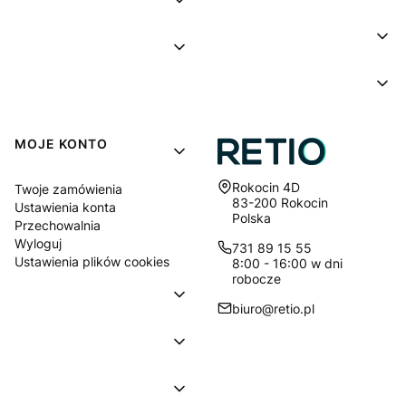
MOJE KONTO
Adres:
Rokocin 4D
Twoje zamówienia
83-200 Rokocin
Ustawienia konta
Polska
Przechowalnia
Wyloguj
731 89 15 55
Ustawienia plików cookies
8:00 - 16:00 w dni
robocze
biuro@retio.pl