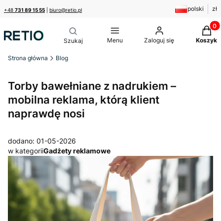
polski
zł
+48
731 89 15 55
|
biuro@retio.pl
Produk
Menu
Zaloguj się
Koszyk
Strona główna
Blog
Torby bawełniane z nadrukiem –
mobilna reklama, którą klient
naprawdę nosi
dodano: 01-05-2026
w kategorii
Gadżety reklamowe