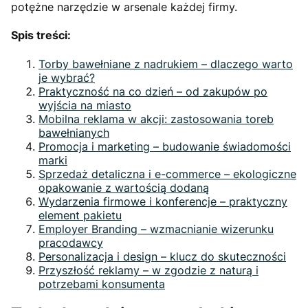
potężne narzędzie w arsenale każdej firmy.
Spis treści:
Torby bawełniane z nadrukiem – dlaczego warto
je wybrać?
Praktyczność na co dzień – od zakupów po
wyjścia na miasto
Mobilna reklama w akcji: zastosowania toreb
bawełnianych
Promocja i marketing – budowanie świadomości
marki
Sprzedaż detaliczna i e-commerce – ekologiczne
opakowanie z wartością dodaną
Wydarzenia firmowe i konferencje – praktyczny
element pakietu
Employer Branding – wzmacnianie wizerunku
pracodawcy
Personalizacja i design – klucz do skuteczności
Przyszłość reklamy – w zgodzie z naturą i
potrzebami konsumenta