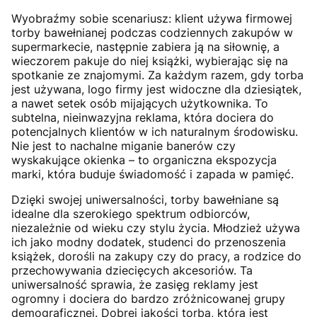
Wyobraźmy sobie scenariusz: klient używa firmowej
torby bawełnianej podczas codziennych zakupów w
supermarkecie, następnie zabiera ją na siłownię, a
wieczorem pakuje do niej książki, wybierając się na
spotkanie ze znajomymi. Za każdym razem, gdy torba
jest używana, logo firmy jest widoczne dla dziesiątek,
a nawet setek osób mijających użytkownika. To
subtelna, nieinwazyjna reklama, która dociera do
potencjalnych klientów w ich naturalnym środowisku.
Nie jest to nachalne miganie banerów czy
wyskakujące okienka – to organiczna ekspozycja
marki, która buduje świadomość i zapada w pamięć.
Dzięki swojej uniwersalności, torby bawełniane są
idealne dla szerokiego spektrum odbiorców,
niezależnie od wieku czy stylu życia. Młodzież używa
ich jako modny dodatek, studenci do przenoszenia
książek, dorośli na zakupy czy do pracy, a rodzice do
przechowywania dziecięcych akcesoriów. Ta
uniwersalność sprawia, że zasięg reklamy jest
ogromny i dociera do bardzo zróżnicowanej grupy
demograficznej. Dobrej jakości torba, która jest