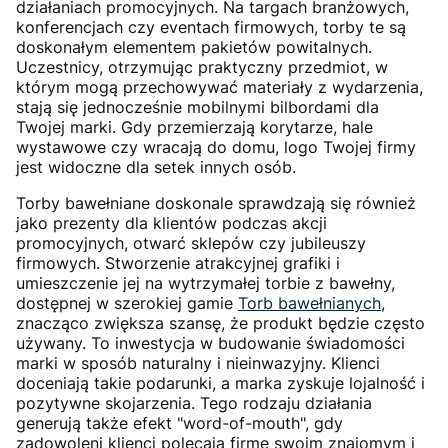
działaniach promocyjnych. Na targach branżowych,
konferencjach czy eventach firmowych, torby te są
doskonałym elementem pakietów powitalnych.
Uczestnicy, otrzymując praktyczny przedmiot, w
którym mogą przechowywać materiały z wydarzenia,
stają się jednocześnie mobilnymi bilbordami dla
Twojej marki. Gdy przemierzają korytarze, hale
wystawowe czy wracają do domu, logo Twojej firmy
jest widoczne dla setek innych osób.
Torby bawełniane doskonale sprawdzają się również
jako prezenty dla klientów podczas akcji
promocyjnych, otwarć sklepów czy jubileuszy
firmowych. Stworzenie atrakcyjnej grafiki i
umieszczenie jej na wytrzymałej torbie z bawełny,
dostępnej w szerokiej gamie
Torb bawełnianych
,
znacząco zwiększa szansę, że produkt będzie często
używany. To inwestycja w budowanie świadomości
marki w sposób naturalny i nieinwazyjny. Klienci
doceniają takie podarunki, a marka zyskuje lojalność i
pozytywne skojarzenia. Tego rodzaju działania
generują także efekt "word-of-mouth", gdy
zadowoleni klienci polecają firmę swoim znajomym i