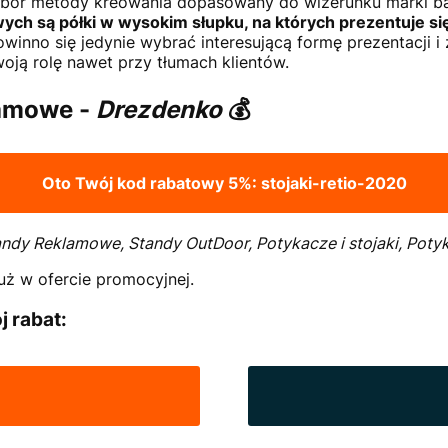
bór metody kreowania dopasowany do wizerunku marki b
ch są półki w wysokim słupku, na których prezentuje się
owinno się jedynie wybrać interesującą formę prezentacji 
oją rolę nawet przy tłumach klientów.
lamowe -
Drezdenko
💰
Oto Twój kod rabatowy 5%:
stojaki-retio-2020
ndy Reklamowe, Standy OutDoor, Potykacze i stojaki, Poty
uż w ofercie promocyjnej.
j rabat: