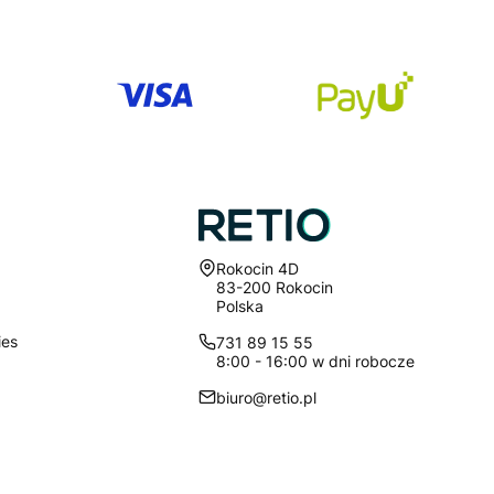
Adres:
Rokocin 4D
83-200 Rokocin
Polska
ies
731 89 15 55
8:00 - 16:00 w dni robocze
biuro@retio.pl