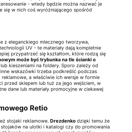
interesowanie - wtedy będzie można nazwać je
dzie się w nich coś wyróżniającego spośród
ile z eleganckiego mlecznego tworzywa,
echnologii UV - te materiały dają kompletnie
piej przypatrzeć się kształtom, które rodzą się
mowym może być trybunka na tle ścianki o
ub kieszeniami na foldery. Sporo zależy od
inne wskazówki trzeba podkreślić podczas
reklamowe, a właściwie ich wersje w formie
ci przed sklepem lub tuż za jego wejściem, w
tne dane lub materiały promocyjne w ciekawej
amowego Retio
eż stojaki reklamowe.
Drezdenko
dzięki temu że
 stojaków na ulotki i katalogi czy do promowania