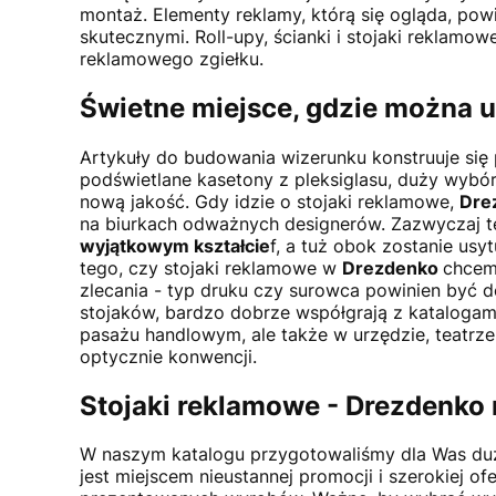
montaż. Elementy reklamy, którą się ogląda, po
skutecznymi. Roll-upy, ścianki i stojaki reklamo
reklamowego zgiełku.
Świetne miejsce, gdzie można 
Artykuły do budowania wizerunku konstruuje się
podświetlane kasetony z pleksiglasu, duży wybór
nową jakość. Gdy idzie o stojaki reklamowe,
Dre
na biurkach odważnych designerów. Zazwyczaj te
wyjątkowym kształcie
f, a tuż obok zostanie us
tego, czy stojaki reklamowe w
Drezdenko
chcem
zlecania - typ druku czy surowca powinien być 
stojaków, bardzo dobrze współgrają z katalogami
pasażu handlowym, ale także w urzędzie, teatrz
optycznie konwencji.
Stojaki reklamowe -
Drezdenko
W naszym katalogu przygotowaliśmy dla Was duż
jest miejscem nieustannej promocji i szerokiej o