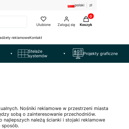
polski
zł
Produkty w koszyku: 
Ulubione
Zaloguj się
Koszyk
adżety reklamowe
Kontakt
Stelaże
Projekty graficzne
▼
▼
systemów
alnych. Nośniki reklamowe w przestrzeni miasta
między sobą o zainteresowanie przechodniów.
najlepszych należą ścianki i stojaki reklamowe
e sposób.