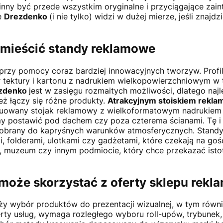
winny być przede wszystkim oryginalne i przyciągające za
we
Drezdenko
(i nie tylko) widzi w dużej mierze, jeśli znaj
umieścić standy reklamowe
 przy pomocy coraz bardziej innowacyjnych tworzyw. Prof
 tektury i kartonu z nadrukiem wielkopowierzchniowym w t
zdenko
jest w zasięgu rozmaitych możliwości, dlatego najle
ż łączy się różne produkty.
Atrakcyjnym stoiskiem rekla
ytuowany stojak reklamowy z wielkoformatowym nadrukiem l
y postawić pod dachem czy poza czterema ścianami. Tę i 
dobrany do kapryśnych warunków atmosferycznych. Standy 
, folderami, ulotkami czy gadżetami, które czekają na goś
e, muzeum czy innym podmiocie, który chce przekazać isto
może skorzystać z oferty sklepu rekl
y wybór produktów do prezentacji wizualnej, w tym równi
ferty usług, wymaga rozległego wyboru roll-upów, trybunek,