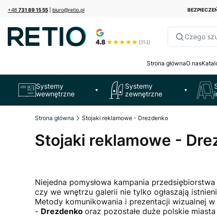
+48
731 89 15 55
|
biuro@retio.pl
BEZPIECZ
Czego sz
Strona główna
O nas
Katal
Systemy
Systemy
▼
▼
wewnętrzne
zewnętrzne
Strona główna
Stojaki reklamowe - Drezdenko
Stojaki reklamowe - Dr
Niejedna pomysłowa kampania przedsiębiorstwa 
czy we wnętrzu galerii nie tylko ogłaszają istn
Metody komunikowania i prezentacji wizualnej w
-
Drezdenko
oraz pozostałe duże polskie miasta