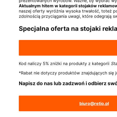
prezentowanych wyrobów. Ważne, by wybrać wy
Aktualnym hitem w kategorii stojaków reklamowy
naszej oferty wyróżnia wysoka trwałość, toteż p
zdolnością przyciągania uwagi, które odegrają sw
Specjalna oferta na stojaki rek
Kod naliczy 5% zniżki na produkty z kategorii
Sta
*Rabat nie dotyczy produktów znajdujących się j
Napisz do nas lub zadzwoń i odbierz swó
biuro@retio.pl