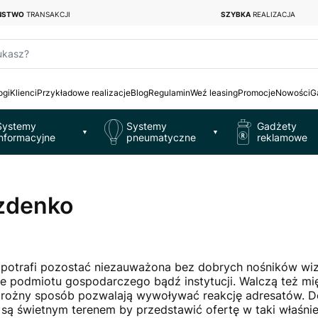
EŃSTWO
TRANSAKCJI
SZYBKA
REALIZACJA
ukasz?
ogi
Klienci
Przykładowe realizacje
Blog
Regulamin
Weź leasing
Promocje
Nowości
G
Systemy
Systemy
Gadżety
▼
▼
informacyjne
pneumatyczne
reklamowe
ezdenko
potrafi pozostać niezauważona bez dobrych nośników wizu
ienie podmiotu gospodarczego bądź instytucji. Walczą też 
 rożny sposób pozwalają wywoływać reakcję adresatów. Do 
 są świetnym terenem by przedstawić ofertę w taki właśni