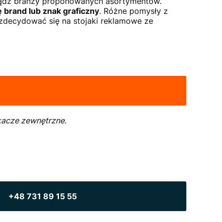
ądź branży proponowanych asortymentów.
 brand lub znak graficzny
. Różne pomysły z
i zdecydować się na stojaki reklamowe ze
kacze zewnętrzne.
+48 731 89 15 55