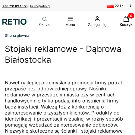
polski
zł
+48
731 89 15 55
|
biuro@retio.pl
Produk
Menu
Zaloguj się
Koszyk
Strona główna
Stojaki reklamowe - Dąbrowa
Białostocka
Nawet najlepiej przemyślana promocja firmy potrafi
przepaść bez odpowiedniej oprawy. Nośniki
reklamowe w przestrzeni miasta czy w centrach
handlowych nie tylko podają info o istnieniu firmy
bądź instytucji. Walczą też z konkurencją o
zainteresowanie przyszłych klientów. Produkty do
identyfikacji i prezentacji wizualnej w rożny sposób
pomagają wzbudzać zainteresowanie odbiorców.
Niezwykle skuteczne są ścianki i stojaki reklamowe -