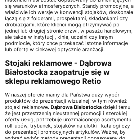
się warunków atmosferycznych. Standy promocyjne, a
właściwie ich wersje w konwencji stojaków, doskonale
łączą się z folderami, prospektami, składankami czy
drobiazgami, które klienci mogą otrzymywać po
jednej lub drugiej stronie drzwi, w pasażu handlowym,
ale także w instytucji, kinie, uczelni czy innym
podmiocie, który chce przekazać istotne informacje
lub ofertę w ciekawej optycznie aranżacji.
Stojaki reklamowe -
Dąbrowa
Białostocka
zaopatruje się w
sklepu reklamowego Retio
W naszej ofercie mamy dla Państwa duży wybór
produktów do prezentacji wizualnej, w tym również
stojaki reklamowe.
Dąbrowa Białostocka
dzięki temu
że jest przestrzenią nieustannej promocji i szerokiej
oferty usług, potrzebuje urozmaiconego asortymentu
roll-upów, trybunek, stojaków na ulotki i katalogi czy
do prezentacji promocyjnych artykułów. Ważne, by
wybrać wybór metody prezentacji dopasowany do