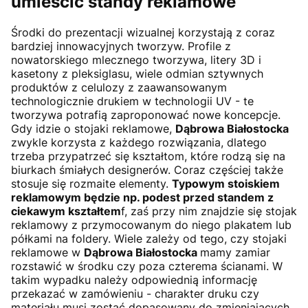
umieścić standy reklamowe
Środki do prezentacji wizualnej korzystają z coraz
bardziej innowacyjnych tworzyw. Profile z
nowatorskiego mlecznego tworzywa, litery 3D i
kasetony z pleksiglasu, wiele odmian sztywnych
produktów z celulozy z zaawansowanym
technologicznie drukiem w technologii UV - te
tworzywa potrafią zaproponować nowe koncepcje.
Gdy idzie o stojaki reklamowe,
Dąbrowa Białostocka
zwykle korzysta z każdego rozwiązania, dlatego
trzeba przypatrzeć się kształtom, które rodzą się na
biurkach śmiałych designerów. Coraz częściej także
stosuje się rozmaite elementy.
Typowym stoiskiem
reklamowym będzie np. podest przed standem z
ciekawym kształtem
f, zaś przy nim znajdzie się stojak
reklamowy z przymocowanym do niego plakatem lub
półkami na foldery. Wiele zależy od tego, czy stojaki
reklamowe w
Dąbrowa Białostocka
mamy zamiar
rozstawić w środku czy poza czterema ścianami. W
takim wypadku należy odpowiednią informację
przekazać w zamówieniu - charakter druku czy
materiału musi zostać dopasowany do zmieniających