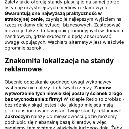
Zalety jakie oferują standy plasują je na samej górze
listy najkorzystniejszych mediów reklamowych.
Gwarantują one najwyższą praktyczność w
atrakcyjnej cenie
, czyniąc je najlepszym wyjściem na
rzecz reklamy dla sytuacji biznesowych. Zastosować
można je także do kampanii promocyjnych w domach
handlowych, gdzie skutecznie będą absorbować
uwagę kupujących. Wachlarz alternatyw jest właściwie
ogromnie szeroki.
Znakomita lokalizacja na standy
reklamowe
Obecnie odszukanie godnego uwagi wykonawcy
systemów nie należy do łatwych rzeczy.
Zamów
wytworzenie tych niewielkiej postury ścianek z logo
bez wychodzenia z firmy!
W sklepie Retio to zrobisz -
bez różnicy skąd jesteś i do jakiego miejsca mają
przetransportowane zostać Twoje standy reklamowe.
Zakroczym
należy do miejscowości gdzie możemy
pochlubić się niebanalną bazą klientów, a więc
nadajemy tam systemy właściwie każdego dnia. Żeby