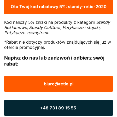
Oto Twój kod rabatowy 5%:
standy-retio-2020
Kod naliczy 5% zniżki na produkty z kategorii
Standy
Reklamowe, Standy OutDoor, Potykacze i stojaki,
Potykacze zewnętrzne.
*Rabat nie dotyczy produktów znajdujących się już w
ofercie promocyjnej.
Napisz do nas lub zadzwoń i odbierz swój
rabat:
biuro@retio.pl
+48 731 89 15 55