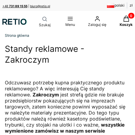
polski
zł
+48
731 89 15 55
|
biuro@retio.pl
Produk
Menu
Zaloguj się
Koszyk
Strona główna
Standy reklamowe -
Zakroczym
Odczuwasz potrzebę kupna praktycznego produktu
reklamowego? A więc interesują Cię standy
reklamowe.
Zakroczym
jest strefą gdzie nie brakuje
przedsiębiorstw pokazujących się na imprezach
targowych, zatem konieczne powinni wyposażać się
w należyte materiały prezentacyjne. Do tego typu
produktów należą również kasetony podświetlane,
trybunki, czy stojaki na ulotki i co ważne,
wszystkie
wymienione zamówisz w naszym serwisie