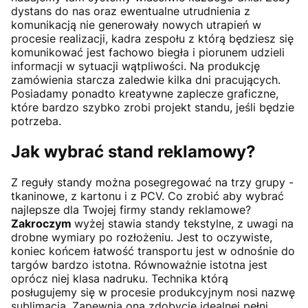
dystans do nas oraz ewentualne utrudnienia z
komunikacją nie generowały nowych utrapień w
procesie realizacji, kadra zespołu z którą będziesz się
komunikować jest fachowo biegła i piorunem udzieli
informacji w sytuacji wątpliwości. Na produkcję
zamówienia starcza zaledwie kilka dni pracujących.
Posiadamy ponadto kreatywne zaplecze graficzne,
które bardzo szybko zrobi projekt standu, jeśli będzie
potrzeba.
Jak wybrać stand reklamowy?
Z reguły standy można posegregować na trzy grupy -
tkaninowe, z kartonu i z PCV. Co zrobić aby wybrać
najlepsze dla Twojej firmy standy reklamowe?
Zakroczym
wyżej stawia standy tekstylne, z uwagi na
drobne wymiary po rozłożeniu. Jest to oczywiste,
koniec końcem łatwość transportu jest w odnośnie do
targów bardzo istotna. Równoważnie istotna jest
oprócz niej klasa nadruku. Technika którą
posługujemy się w procesie produkcyjnym nosi nazwę
sublimacja. Zapewnia ona zdobycie idealnej pełni