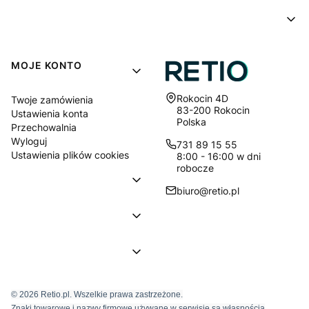
MOJE KONTO
Adres:
Rokocin 4D
Twoje zamówienia
83-200 Rokocin
Ustawienia konta
Polska
Przechowalnia
Wyloguj
731 89 15 55
Ustawienia plików cookies
8:00 - 16:00 w dni
robocze
biuro@retio.pl
© 2026 Retio.pl. Wszelkie prawa zastrzeżone.
Znaki towarowe i nazwy firmowe używane w serwisie są własnością