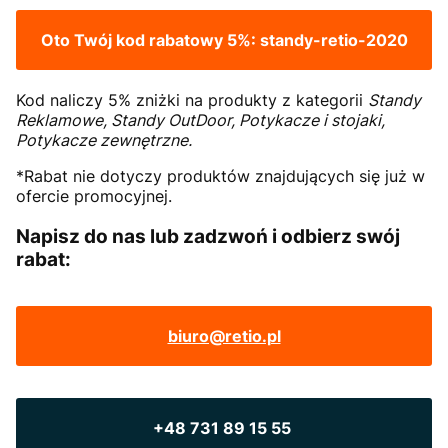
Oto Twój kod rabatowy 5%:
standy-retio-2020
Kod naliczy 5% zniżki na produkty z kategorii
Standy
Reklamowe, Standy OutDoor, Potykacze i stojaki,
Potykacze zewnętrzne.
*Rabat nie dotyczy produktów znajdujących się już w
ofercie promocyjnej.
Napisz do nas lub zadzwoń i odbierz swój
rabat:
biuro@retio.pl
+48 731 89 15 55