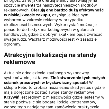
Mnogość zalet jakie oferują standy ustawiają je na
szczycie inwentarza najużyteczniejszych środków
reklamowych.
Oferują one bardzo dużą efektywność
w niskiej kwocie zakupu
, czyniąc je idealnym
wyborem w zakresie reklamy w przypadku
okoliczności biznesowych. Wykorzystać można je
ponad to do taktyk marketingowych w galeriach
handlowych, gdzie z dobrym skutkiem będą zwracać
uwagę ludzi. Wachlarz możliwości jest w zasadzie
ogromny.
Atrakcyjna lokalizacja na standy
reklamowe
Aktualnie odnalezienie zaufanego wykonawcy
systemów nie jest łatwe.
Zleć stworzenie tych małych
ścianek prasowych w błyskawiczny sposób!
W
sklepie Retio to zrobisz niezależnie skąd jesteś i gdzie
mają doręczone zostać Twoje standy reklamowe.
Krzywiń
jest jednym z miejscowości gdzie jesteśmy w
stanie pochwalić się bogatą ilością kontrahentów,
wobec tego nadajemy tam zamówienia praktycznie