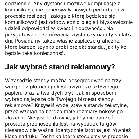
codziennie. Aby dystans i możliwe komplikacje z
komunikacją nie generowały nowych perturbacji w
procesie realizacji, załoga z którą będziesz się
komunikować jest odpowiednio biegła i błyskawicznie
udzieli odpowiedzi w kwestii niepewności. Na
przygotowanie zamówienia wystarczy nam tylko kilka
dni. Posiadamy także własne zaplecze graficzne,
które bardzo szybko zrobi projekt standu, jak tylko
będzie taka konieczność.
Jak wybrać stand reklamowy?
W zasadzie standy można posegregować na trzy
wersje - z płótnem poliestrowym, ze sztywnego
papieru oraz z twardych płyt. Jakim sposobem
wybrać najlepsze dla Twojego biznesu standy
reklamowe?
Krzywiń
wyżej stawia standy tekstylne,
przez wzgląd na bardzo małe rozmiary boków po
złożeniu. Nie jest to dziwne, jakby nie patrzeć
prostota przenoszenia jest na wypadek targów
niesamowicie ważna. Identycznie istotna jest również
klasa nadruku. Technika którą stosujemy w procesie