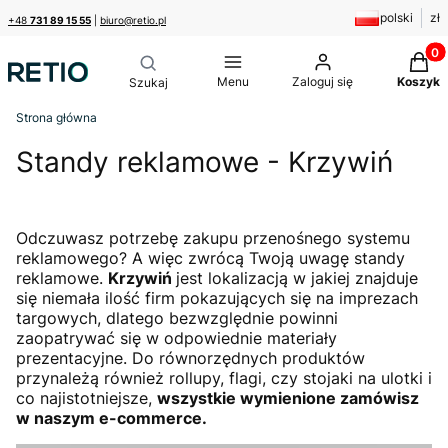
polski
zł
+48
731 89 15 55
|
biuro@retio.pl
Produk
Menu
Zaloguj się
Koszyk
Strona główna
Standy reklamowe - Krzywiń
Odczuwasz potrzebę zakupu przenośnego systemu
reklamowego? A więc zwrócą Twoją uwagę standy
reklamowe.
Krzywiń
jest lokalizacją w jakiej znajduje
się niemała ilość firm pokazujących się na imprezach
targowych, dlatego bezwzględnie powinni
zaopatrywać się w odpowiednie materiały
prezentacyjne. Do równorzędnych produktów
przynależą również rollupy, flagi, czy stojaki na ulotki i
co najistotniejsze,
wszystkie wymienione zamówisz
w naszym e-commerce.