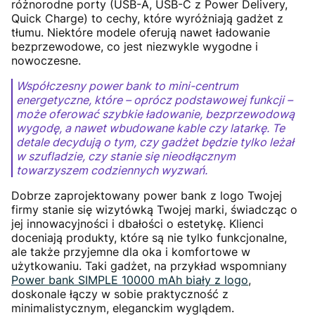
różnorodne porty (USB-A, USB-C z Power Delivery,
Quick Charge) to cechy, które wyróżniają gadżet z
tłumu. Niektóre modele oferują nawet ładowanie
bezprzewodowe, co jest niezwykle wygodne i
nowoczesne.
Współczesny power bank to mini-centrum
energetyczne, które – oprócz podstawowej funkcji –
może oferować szybkie ładowanie, bezprzewodową
wygodę, a nawet wbudowane kable czy latarkę. Te
detale decydują o tym, czy gadżet będzie tylko leżał
w szufladzie, czy stanie się nieodłącznym
towarzyszem codziennych wyzwań.
Dobrze zaprojektowany power bank z logo Twojej
firmy stanie się wizytówką Twojej marki, świadcząc o
jej innowacyjności i dbałości o estetykę. Klienci
doceniają produkty, które są nie tylko funkcjonalne,
ale także przyjemne dla oka i komfortowe w
użytkowaniu. Taki gadżet, na przykład wspomniany
Power bank SIMPLE 10000 mAh biały z logo
,
doskonale łączy w sobie praktyczność z
minimalistycznym, eleganckim wyglądem.