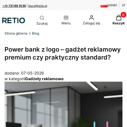
polski
zł
+48
731 89 15 55
|
biuro@retio.pl
Produk
Menu
Zaloguj się
Koszyk
Strona główna
Blog
Power bank z logo – gadżet reklamowy
premium czy praktyczny standard?
dodano: 07-05-2026
w kategorii
Gadżety reklamowe