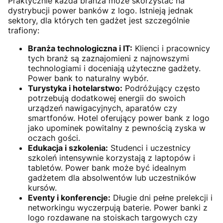
Praktycznie każda branża może skorzystać na
dystrybucji power banków z logo. Istnieją jednak
sektory, dla których ten gadżet jest szczególnie
trafiony:
Branża technologiczna i IT:
Klienci i pracownicy
tych branż są zaznajomieni z najnowszymi
technologiami i doceniają użyteczne gadżety.
Power bank to naturalny wybór.
Turystyka i hotelarstwo:
Podróżujący często
potrzebują dodatkowej energii do swoich
urządzeń nawigacyjnych, aparatów czy
smartfonów. Hotel oferujący power bank z logo
jako upominek powitalny z pewnością zyska w
oczach gości.
Edukacja i szkolenia:
Studenci i uczestnicy
szkoleń intensywnie korzystają z laptopów i
tabletów. Power bank może być idealnym
gadżetem dla absolwentów lub uczestników
kursów.
Eventy i konferencje:
Długie dni pełne prelekcji i
networkingu wyczerpują baterie. Power banki z
logo rozdawane na stoiskach targowych czy