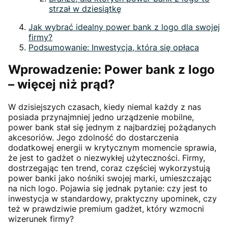
strzał w dziesiątkę
Jak wybrać idealny power bank z logo dla swojej
firmy?
Podsumowanie: Inwestycja, która się opłaca
Wprowadzenie: Power bank z logo
– więcej niż prąd?
W dzisiejszych czasach, kiedy niemal każdy z nas
posiada przynajmniej jedno urządzenie mobilne,
power bank stał się jednym z najbardziej pożądanych
akcesoriów. Jego zdolność do dostarczenia
dodatkowej energii w krytycznym momencie sprawia,
że jest to gadżet o niezwykłej użyteczności. Firmy,
dostrzegając ten trend, coraz częściej wykorzystują
power banki jako nośniki swojej marki, umieszczając
na nich logo. Pojawia się jednak pytanie: czy jest to
inwestycja w standardowy, praktyczny upominek, czy
też w prawdziwie premium gadżet, który wzmocni
wizerunek firmy?