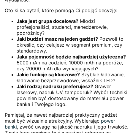
Oto kilka pytań, które pomogą Ci podjąć decyzję:
Jaka jest grupa docelowa?
Młodzi
profesjonaliści, studenci, menedżerowie,
podróżnicy?
Jaki budżet masz na jeden gadżet?
Pozwoli to
określić, czy celujesz w segment premium, czy
standardowy.
Jaka pojemność będzie najbardziej użyteczna?
5000 mAh na codzień, 10000 mAh na podróże,
czy 20000 mAh dla wymagających?
Jakie funkcje są kluczowe?
Szybkie ładowanie,
ładowanie bezprzewodowe, wskaźnik LED?
Jaki rodzaj nadruku preferujesz?
Grawer
laserowy, nadruk UV, tampodruk? Wybór techniki
powinien być dostosowany do materiału power
banka i Twojego logo.
Pamiętaj, że nawet najbardziej praktyczny gadżet
musi być wizualnie atrakcyjny. Wybierając
power
banki
, zwróć uwagę na jakość nadruku i jego trwałość.
Twoje logo powinno być wyraźne i odporne na