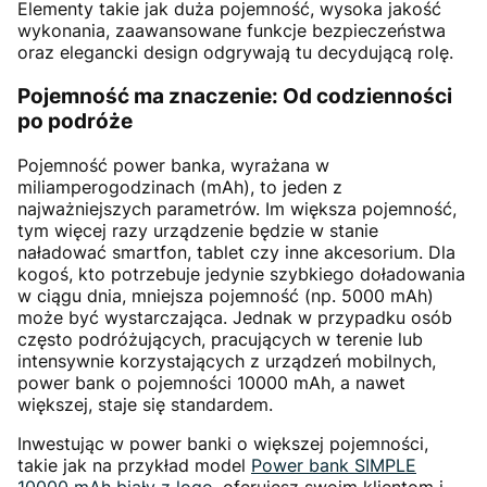
Elementy takie jak duża pojemność, wysoka jakość
wykonania, zaawansowane funkcje bezpieczeństwa
oraz elegancki design odgrywają tu decydującą rolę.
Pojemność ma znaczenie: Od codzienności
po podróże
Pojemność power banka, wyrażana w
miliamperogodzinach (mAh), to jeden z
najważniejszych parametrów. Im większa pojemność,
tym więcej razy urządzenie będzie w stanie
naładować smartfon, tablet czy inne akcesorium. Dla
kogoś, kto potrzebuje jedynie szybkiego doładowania
w ciągu dnia, mniejsza pojemność (np. 5000 mAh)
może być wystarczająca. Jednak w przypadku osób
często podróżujących, pracujących w terenie lub
intensywnie korzystających z urządzeń mobilnych,
power bank o pojemności 10000 mAh, a nawet
większej, staje się standardem.
Inwestując w power banki o większej pojemności,
takie jak na przykład model
Power bank SIMPLE
10000 mAh biały z logo
, oferujesz swoim klientom i