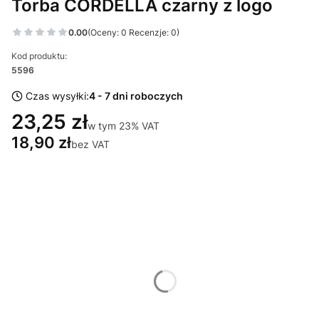
Torba CORDELLA czarny z logo
0.00
(Oceny: 0 Recenzje: 0)
Kod produktu:
5596
Czas wysyłki:
4 - 7 dni roboczych
23,25 zł
w tym 23% VAT
w tym
23%
VAT
18,90 zł
bez VAT
Wybierz wariant produktu:
Poszczególne warianty mogą różnić się ceną
*
Miejsce znakowania
Wybierz
*
Znakowanie