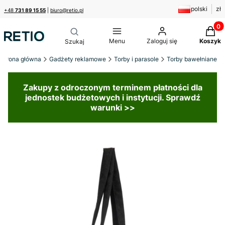
polski
zł
+48
731 89 15 55
|
biuro@retio.pl
Produk
Menu
Zaloguj się
Koszyk
Strona główna
Gadżety reklamowe
Torby i parasole
Torby bawełniane
Zakupy z odroczonym terminem płatności dla
jednostek budżetowych i instytucji. Sprawdź
warunki >>