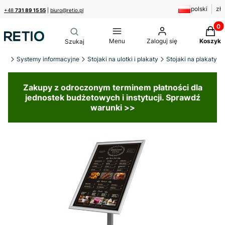
polski
zł
+48
731 89 15 55
|
biuro@retio.pl
Produk
Menu
Zaloguj się
Koszyk
wna
Systemy informacyjne
Stojaki na ulotki i plakaty
Stojaki na plakaty
Zakupy z odroczonym terminem płatności dla
jednostek budżetowych i instytucji. Sprawdź
warunki >>