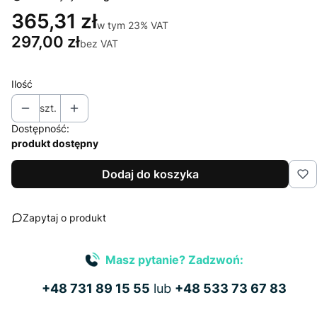
365,31 zł
w tym 23% VAT
w tym
23%
VAT
297,00 zł
bez VAT
Ilość
szt.
Dostępność:
produkt dostępny
Dodaj do koszyka
Zapytaj o produkt
Masz pytanie? Zadzwoń:
+48 731 89 15 55
lub
+48 533 73 67 83