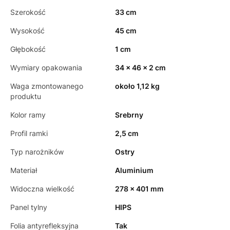
Szerokość
33 cm
Wysokość
45 cm
Głębokość
1 cm
Wymiary opakowania
34 x 46 x 2 cm
Waga zmontowanego
około 1,12 kg
produktu
Kolor ramy
Srebrny
Profil ramki
2,5 cm
Typ narożników
Ostry
Materiał
Aluminium
Widoczna wielkość
278 x 401 mm
Panel tylny
HIPS
Folia antyrefleksyjna
Tak