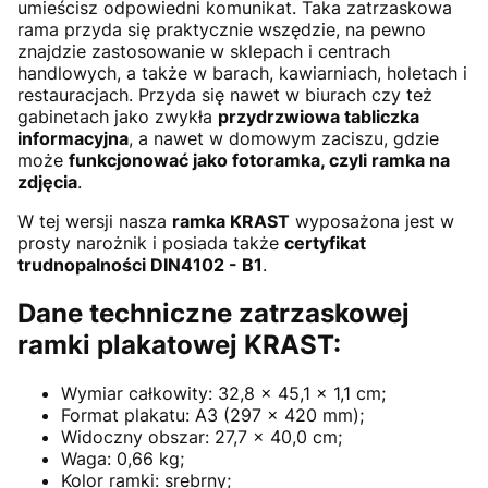
umieścisz odpowiedni komunikat. Taka zatrzaskowa
rama przyda się praktycznie wszędzie, na pewno
znajdzie zastosowanie w sklepach i centrach
handlowych, a także w barach, kawiarniach, holetach i
restauracjach. Przyda się nawet w biurach czy też
gabinetach jako zwykła
przydrzwiowa tabliczka
informacyjna
, a nawet w domowym zaciszu, gdzie
może
funkcjonować jako fotoramka, czyli ramka na
zdjęcia
.
W tej wersji nasza
ramka KRAST
wyposażona jest w
prosty narożnik i posiada także
certyfikat
trudnopalności DIN4102 - B1
.
Dane techniczne zatrzaskowej
ramki plakatowej KRAST:
Wymiar całkowity: 32,8 x 45,1 x 1,1 cm;
Format plakatu: A3 (297 x 420 mm);
Widoczny obszar: 27,7 x 40,0 cm;
Waga: 0,66 kg;
Kolor ramki: srebrny;