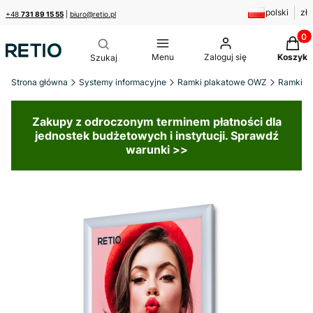
polski
zł
+48
731 89 15 55
|
biuro@retio.pl
Produk
Menu
Zaloguj się
Koszyk
Strona główna
Systemy informacyjne
Ramki plakatowe OWZ
Ramki s
Zakupy z odroczonym terminem płatności dla
jednostek budżetowych i instytucji. Sprawdź
warunki >>