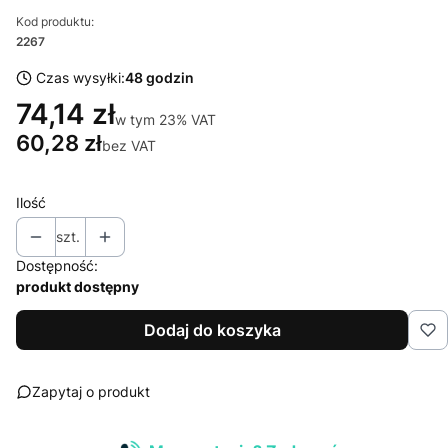
Kod produktu:
2267
Czas wysyłki:
48 godzin
74,14 zł
w tym 23% VAT
w tym
23%
VAT
60,28 zł
bez VAT
Ilość
szt.
Dostępność:
produkt dostępny
Dodaj do koszyka
Zapytaj o produkt