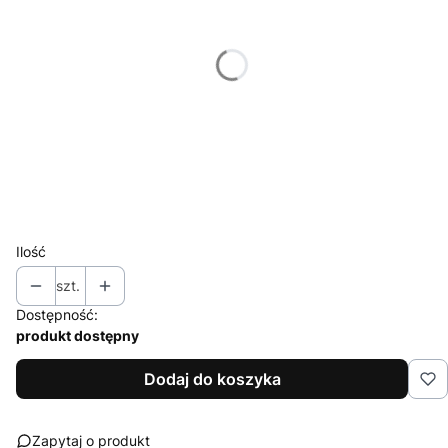
*
Miejsce znakowania
Wybierz
*
Znakowanie
Wybierz
*
Nakład (jednego projektu)
Wybierz
Ilość
szt.
Dostępność:
produkt dostępny
Dodaj do koszyka
Zapytaj o produkt