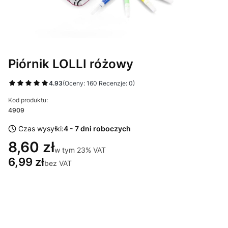
Piórnik LOLLI różowy
4.93
(Oceny: 160 Recenzje: 0)
Kod produktu:
4909
Czas wysyłki:
4 - 7 dni roboczych
8,60 zł
w tym 23% VAT
w tym
23%
VAT
6,99 zł
bez VAT
Wybierz wariant produktu:
Poszczególne warianty mogą różnić się ceną