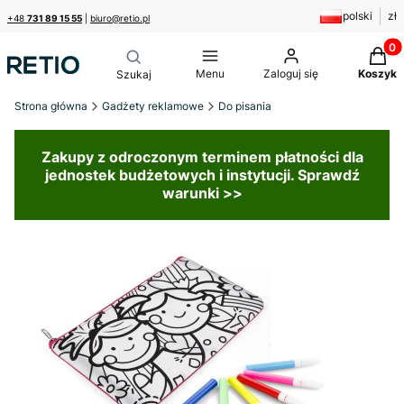
polski
zł
+48
731 89 15 55
|
biuro@retio.pl
Produk
Menu
Zaloguj się
Koszyk
Strona główna
Gadżety reklamowe
Do pisania
Zakupy z odroczonym terminem płatności dla
jednostek budżetowych i instytucji. Sprawdź
warunki >>