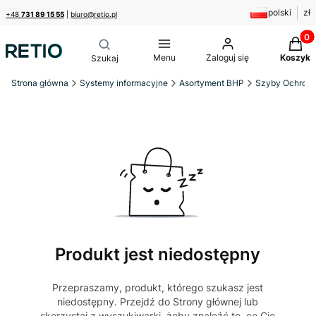
polski
zł
+48
731 89 15 55
|
biuro@retio.pl
Produk
Menu
Zaloguj się
Koszyk
Strona główna
Systemy informacyjne
Asortyment BHP
Szyby Ochronn
Produkt jest niedostępny
Przepraszamy, produkt, którego szukasz jest
niedostępny. Przejdź do Strony głównej lub
skorzystaj z wyszukiwarki, żeby znaleźć to, co Cię