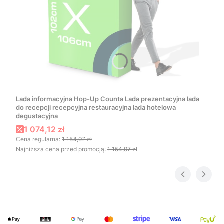
Lada informacyjna Hop-Up Counta Lada prezentacyjna lada
do recepcji recepcyjna restauracyjna lada hotelowa
degustacyjna
Cena promocyjna
1 074,12 zł
Cena regularna:
1 154,97 zł
Najniższa cena przed promocją:
1 154,97 zł