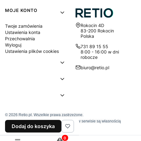
MOJE KONTO
Adres:
Rokocin 4D
Twoje zamówienia
83-200 Rokocin
Ustawienia konta
Polska
Przechowalnia
Wyloguj
731 89 15 55
Ustawienia plików cookies
8:00 - 16:00 w dni
robocze
biuro@retio.pl
© 2026 Retio.pl. Wszelkie prawa zastrzeżone.
Znaki towarowe i nazwy firmowe używane w serwisie są własnością
Dodaj do koszyka
wyłączne tychże firm.
Produkty w koszyku: 0. Zobacz szcz