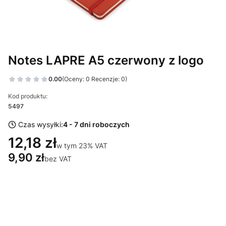
Notes LAPRE A5 czerwony z logo
0.00
(Oceny: 0 Recenzje: 0)
Kod produktu:
5497
Czas wysyłki:
4 - 7 dni roboczych
12,18 zł
w tym 23% VAT
w tym
23%
VAT
9,90 zł
bez VAT
Wybierz wariant produktu:
Poszczególne warianty mogą różnić się ceną
*
Miejsce znakowania