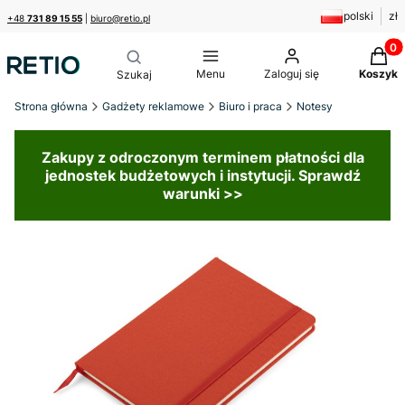
polski
zł
+48
731 89 15 55
|
biuro@retio.pl
Produk
Menu
Zaloguj się
Koszyk
Strona główna
Gadżety reklamowe
Biuro i praca
Notesy
Zakupy z odroczonym terminem płatności dla
jednostek budżetowych i instytucji. Sprawdź
warunki >>